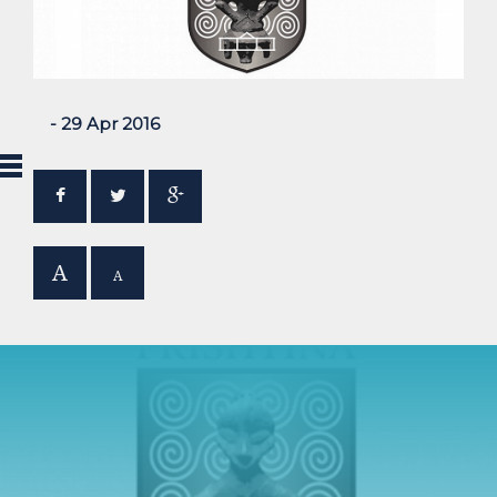
- 29 Apr 2016
A
A