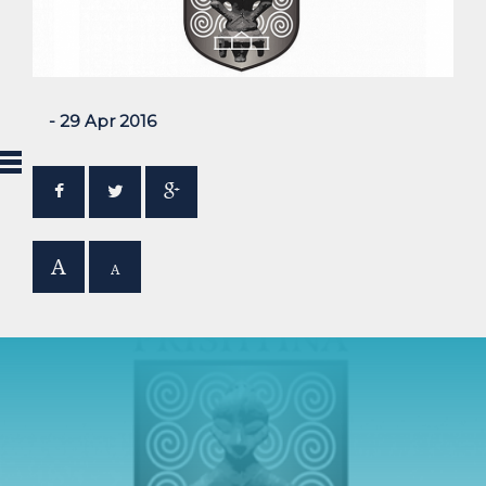
- 29 Apr 2016
A
A