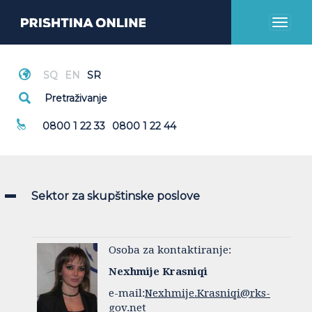
Toggl
naviga
Hitni Pozivi
0800 1 22 33
0800 1 22 44
Sektor za skupštinske poslove
Osoba za kontaktiranje:
Nexhmije Krasniqi
e-mail:
Nexhmije.Krasniqi@rks-
gov.net