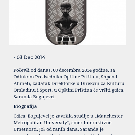
- 03 Dec 2014
Počevši od danas, 03 decembra 2014 godine, sa
Odlukom Predsednika Opštine Priština, Shpend
Ahmeti, zadatak Direktorke u Direkciji za Kulturu
Omladinu i Sport, u Opštini Priština će vršiti gđica.
Saranda Bogujevci.
Biografija
Gđica. Bogujevci je završila studije u „Manchester
Metropolitan University“, smer Interaktivne
Umetnosti. Još od ranih dana, Saranda je