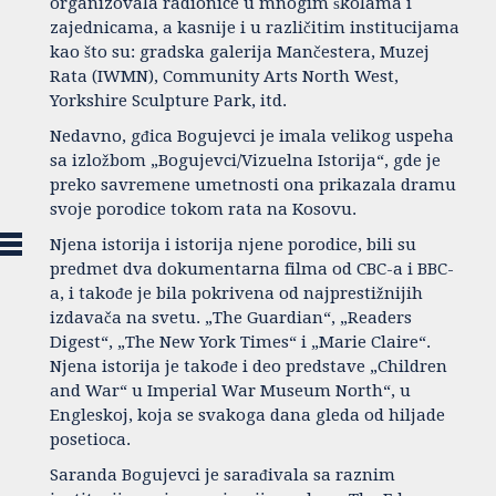
organizovala radionice u mnogim školama i
zajednicama, a kasnije i u različitim institucijama
kao što su: gradska galerija Mančestera, Muzej
Rata (IWMN), Community Arts North West,
Yorkshire Sculpture Park, itd.
Nedavno, gđica Bogujevci je imala velikog uspeha
sa izložbom „Bogujevci/Vizuelna Istorija“, gde je
preko savremene umetnosti ona prikazala dramu
svoje porodice tokom rata na Kosovu.
Njena istorija i istorija njene porodice, bili su
predmet dva dokumentarna filma od CBC-a i BBC-
a, i takođe je bila pokrivena od najprestižnijih
izdavača na svetu. „The Guardian“, „Readers
Digest“, „The New York Times“ i „Marie Claire“.
Njena istorija je takođe i deo predstave „Children
and War“ u Imperial War Museum North“, u
Engleskoj, koja se svakoga dana gleda od hiljade
posetioca.
Saranda Bogujevci je sarađivala sa raznim