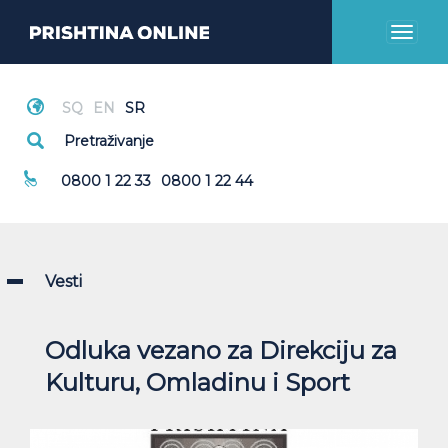
Toggl
naviga
Hitni Pozivi
0800 1 22 33
0800 1 22 44
Vesti
Odluka vezano za Direkciju za
Kulturu, Omladinu i Sport