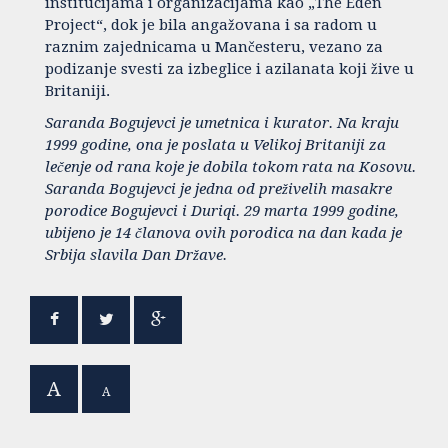
institucijama i organizacijama kao „The Eden
Project“, dok je bila angažovana i sa radom u
raznim zajednicama u Mančesteru, vezano za
podizanje svesti za izbeglice i azilanata koji žive u
Britaniji.
Saranda Bogujevci je umetnica i kurator. Na kraju
1999 godine, ona je poslata u Velikoj Britaniji za
lečenje od rana koje je dobila tokom rata na Kosovu.
Saranda Bogujevci je jedna od preživelih masakre
porodice Bogujevci i Duriqi. 29 marta 1999 godine,
ubijeno je 14 članova ovih porodica na dan kada je
Srbija slavila Dan Države.
A
A