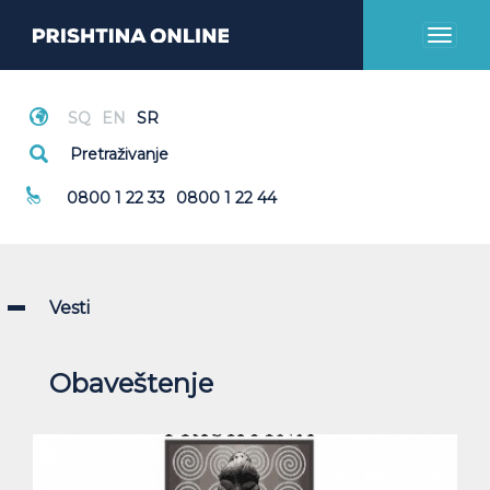
Toggl
naviga
Hitni Pozivi
0800 1 22 33
0800 1 22 44
Vesti
Obaveštenje