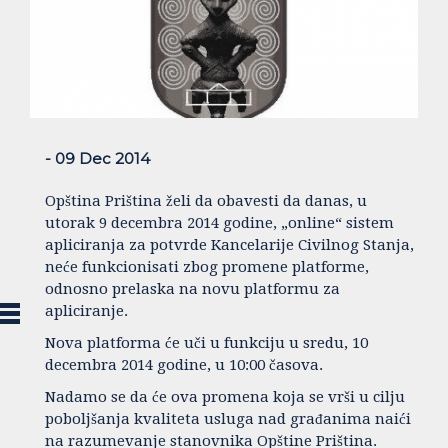
- 09 Dec 2014
Opština Priština želi da obavesti da danas, u
utorak 9 decembra 2014 godine, „online“ sistem
apliciranja za potvrde Kancelarije Civilnog Stanja,
neće funkcionisati zbog promene platforme,
odnosno prelaska na novu platformu za
apliciranje.
Nova platforma će uči u funkciju u sredu, 10
decembra 2014 godine, u 10:00 časova.
Nadamo se da će ova promena koja se vrši u cilju
poboljšanja kvaliteta usluga nad građanima naići
na razumevanje stanovnika Opštine Priština.