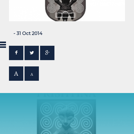
- 31 Oct 2014
A
A