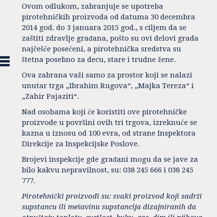
Ovom odlukom, zabranjuje se upotreba
pirotehničkih proizvoda od datuma 30 decembra
2014 god. do 3 januara 2015 god., s ciljem da se
zaštiti zdravlje građana, pošto su ovi delovi grada
najčešće posećeni, a pirotehnička sredstva su
štetna posebno za decu, stare i trudne žene.
Ova zabrana važi samo za prostor koji se nalazi
unutar trga „Ibrahim Rugova“, „Majka Tereza“ i
„Zahir Pajaziti“.
Nad osobama koji će koristiti ove pirotehničke
proizvode u površini ovih tri trgova, izreknuće se
kazna u iznosu od 100 evra, od strane Inspektora
Direkcije za Inspekcijske Poslove.
Brojevi inspekcije gde građani mogu da se jave za
bilo kakvu nepravilnost, su: 038 245 666 i 038 245
777.
Pirotehnički proizvodi su: svaki proizvod koji sadrži
supstancu ili mešavinu supstancija dizajniranih da