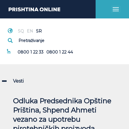
Toggl
naviga
Hitni Pozivi
0800 1 22 33
0800 1 22 44
Vesti
Odluka Predsednika Opštine
Priština, Shpend Ahmeti
vezano za upotrebu
pirotehničkih proizvoda