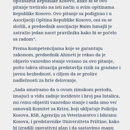
opštinama Republike Kosovo, kako bi se ovo
pitanje tretiralo na isti način u svim opštinama
Republike Kosovo. Ovo pitanje sa podignuo i u
Asocijaciji Opština Republike Kosovo, oni su se
složili, a predsednik asocijacije Naim Ismajli je
zatražio jedan nacrt pravilnika kako bi se počelo
sa radom“.
Prema kompetencijama koje se garantuju
zakonom, predsednik Ahmeti je rekao da je
objavio vanredno stanje vezano za ovo pitanje,
pošto takva situacija predstavlja rizik za građane i
javnu bezbednost, s ciljem da se prošire
nadležnosti za brže delovanje.
„Sada smatramo da u ovom zimskom periodu,
imajući u vidu zadnje incidente i broj psa lutalica,
mi ćemo objaviti vanredno stanje i sada smo već
osnovali Komitet za Krizu, koji uključuje Policiju
Kosova, KSB, Agenciju za Veterinarstvo i Ishranu
Kosova, i predstavnike Univerziteta Prištine, kako
bi izradili operativni plan i da sastavimo mapu