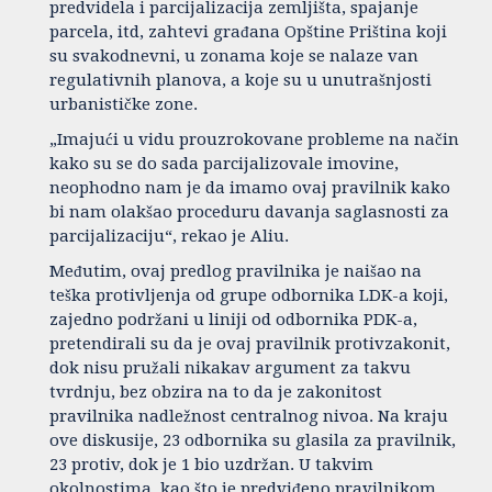
predvidela i parcijalizacija zemljišta, spajanje
parcela, itd, zahtevi građana Opštine Priština koji
su svakodnevni, u zonama koje se nalaze van
regulativnih planova, a koje su u unutrašnjosti
urbanističke zone.
„Imajući u vidu prouzrokovane probleme na način
kako su se do sada parcijalizovale imovine,
neophodno nam je da imamo ovaj pravilnik kako
bi nam olakšao proceduru davanja saglasnosti za
parcijalizaciju“, rekao je Aliu.
Međutim, ovaj predlog pravilnika je naišao na
teška protivljenja od grupe odbornika LDK-a koji,
zajedno podržani u liniji od odbornika PDK-a,
pretendirali su da je ovaj pravilnik protivzakonit,
dok nisu pružali nikakav argument za takvu
tvrdnju, bez obzira na to da je zakonitost
pravilnika nadležnost centralnog nivoa. Na kraju
ove diskusije, 23 odbornika su glasila za pravilnik,
23 protiv, dok je 1 bio uzdržan. U takvim
okolnostima, kao što je predviđeno pravilnikom