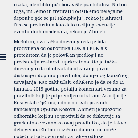
rizika, identifikujući boravište psa lutalica. Nakon
toga, mi ćemo ih tretirati i očistićemo nelegalne
deponije gde se psi sakupljaju“, rekao je Ahmeti.
Ovo se preduzima kao delo u cilju prevencije
eventualnih incidenata, rekao je Ahmeti.
Međutim, ova tačka dnevnog reda je bila
protivljena od odbornika LDK-a i PDK-a s
pretekstom da je polovičan predlog i ne
predstavlja realnost, uprkos tome što je tačka
dnevnog reda obuhvatala otvaranje javne
diskusije i dopunu pravilnika, do njenog konačnog
usvajanja. Kao zaključak, odlučeno je da se do 15
januara 2015 godine pošalju komentari vezano za
pravilnik koji je pripremljen od strane Asocijacije
Kosovskih Opština, odnosno svih pravnih
kancelarija Opština Kosova. Ahmeti je upozorio
odbornike koji su se protivili da se diskutuje sa
građanima vezano za ovaj pravilnika, da je takvo
delo veoma štetno i rizično i da niko ne može
pobeći od odgovornosti za takve odluke.