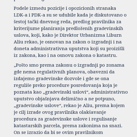
Podele između pozicije i opozicionih stranaka
LDK-a i PDK-a su se udubile kada je diskutovano o
šestoj tački dnevnog reda, predlog pravilnika za
kriterijume planiranja predloženih građevinskih
uslova, koji, kako je Direktor Urbanizma Liburn
Aliu rekao, je osnovan na zakon o izgradnji i na
doneta administrativna uputstva koji su proizišli
iz zakona, kao i na osnovu zakona o katastru.
„Pošto smo prema zakonu o izgradnji po zonama
gde nema regulativnih planova, obavezni da
izdajemo građevinske dozvole i gde se ona
reguliše preko procedure posredovanja koja je
poznata kao „građevinski uslovi“, administrativno
uputstvo objašnjava delimično a ne potpuno,
„građevinske uslove“, rekao je Aliu, prema kojem
je cilj izrade ovog pravilnika olakšavanje
procedura za građevinske uslove i regulisanje
katastarskih parcela, prema zakonima na snazi.
On se izrazio da bi se ovim pravilnikom