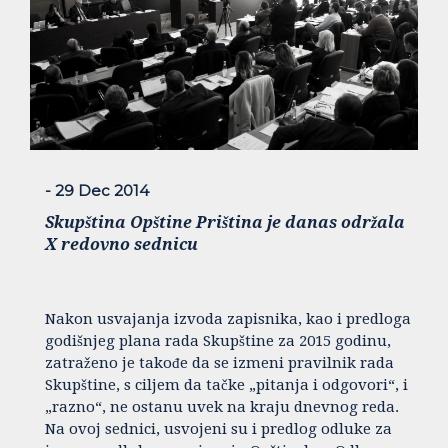
- 29 Dec 2014
Skupština Opštine Priština je danas održala
X redovno sednicu
Nakon usvajanja izvoda zapisnika, kao i predloga
godišnjeg plana rada Skupštine za 2015 godinu,
zatraženo je takođe da se izmeni pravilnik rada
Skupštine, s ciljem da tačke „pitanja i odgovori“, i
„razno“, ne ostanu uvek na kraju dnevnog reda.
Na ovoj sednici, usvojeni su i predlog odluke za