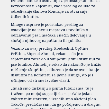
izmenu odluke o osnivanju Opštinskog Odbora za
Bezbednost u Zajednici, kao i predlog odluke za
određivanje članova Komisije za otvaranje
žalbenih kutija.
Mnoge rasprave je podstakao predlog za
ostavljanje na javnu raspravu Pravilnika o
održavanju psa i mačaka i način delovanja u
slučaju njihovog napuštanja ili gubitka.
Vezano za ovaj predlog, Predsednik Opštine
Priština, Shpend Ahmeti, rekao je da je u
septembru zatražio u Skupštini jednu diskusiju za
pse lutalice. Ahmeti je rekao da nakon što je tražio
mišljenje Skupštine, odlučeno je da se ovo pitanje
diskutira na Komitetu za Javne Usluge, što je i
učinjeno od strane izvršne vlasti.
„Imali smo diskusiju o psima lutalicama, tu je
traženo po mojoj sugestiji da se pošalje jedan
zahtev ministarstvu, i izradili smo akcioni plan.
Takođe, predložio sam da ga pošaljemo i u drugim