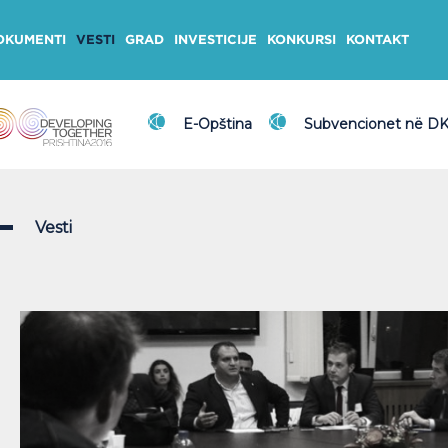
OKUMENTI
VESTI
GRAD
INVESTICIJE
KONKURSI
KONTAKT
E-Opština
Subvencionet në D
Vesti