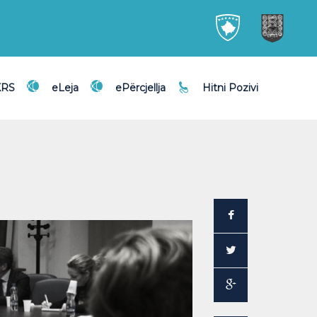
KRS
eLeja
ePërcjellja
Hitni Pozivi