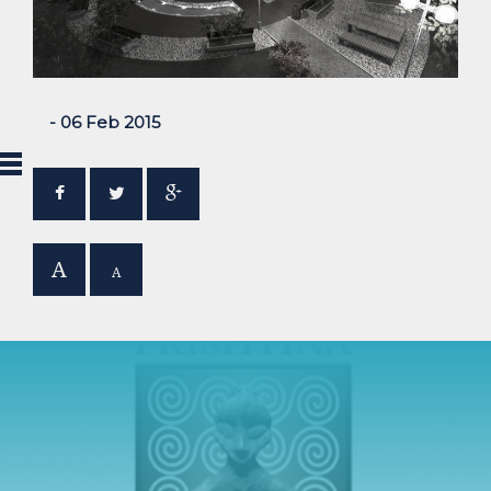
- 06 Feb 2015
A
A