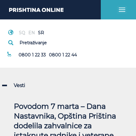
Toggl
naviga
Hitni Pozivi
0800 1 22 33
0800 1 22 44
Vesti
Povodom 7 marta – Dana
Nastavnika, Opština Priština
dodelila zahvalnice za
istaknute radnike i veterane