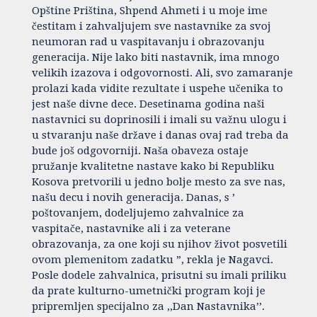
Opštine Priština, Shpend Ahmeti i u moje ime
čestitam i zahvaljujem sve nastavnike za svoj
neumoran rad u vaspitavanju i obrazovanju
generacija. Nije lako biti nastavnik, ima mnogo
velikih izazova i odgovornosti. Ali, svo zamaranje
prolazi kada vidite rezultate i uspehe učenika to
jest naše divne dece. Desetinama godina naši
nastavnici su doprinosili i imali su važnu ulogu i
u stvaranju naše države i danas ovaj rad treba da
bude još odgovorniji. Naša obaveza ostaje
pružanje kvalitetne nastave kako bi Republiku
Kosova pretvorili u jedno bolje mesto za sve nas,
našu decu i novih generacija. Danas, s ’
poštovanjem, dodeljujemo zahvalnice za
vaspitače, nastavnike ali i za veterane
obrazovanja, za one koji su njihov život posvetili
ovom plemenitom zadatku ”, rekla je Nagavci.
Posle dodele zahvalnica, prisutni su imali priliku
da prate kulturno-umetnički program koji je
pripremljen specijalno za ,,Dan Nastavnika’’.