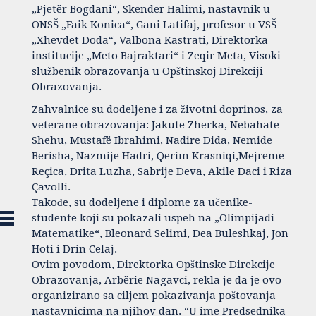
„Pjetër Bogdani“, Skender Halimi, nastavnik u
ONSŠ „Faik Konica“, Gani Latifaj, profesor u VSŠ
„Xhevdet Doda“, Valbona Kastrati, Direktorka
institucije „Meto Bajraktari“ i Zeqir Meta, Visoki
službenik obrazovanja u Opštinskoj Direkciji
Obrazovanja.
Zahvalnice su dodeljene i za životni doprinos, za
veterane obrazovanja: Jakute Zherka, Nebahate
Shehu, Mustafë Ibrahimi, Nadire Dida, Nemide
Berisha, Nazmije Hadri, Qerim Krasniqi,Mejreme
Reçica, Drita Luzha, Sabrije Deva, Akile Daci i Riza
Çavolli.
Takođe, su dodeljene i diplome za učenike-
studente koji su pokazali uspeh na „Olimpijadi
Matematike“, Bleonard Selimi, Dea Buleshkaj, Jon
Hoti i Drin Celaj.
Ovim povodom, Direktorka Opštinske Direkcije
Obrazovanja, Arbërie Nagavci, rekla je da je ovo
organizirano sa ciljem pokazivanja poštovanja
nastavnicima na njihov dan. “U ime Predsednika