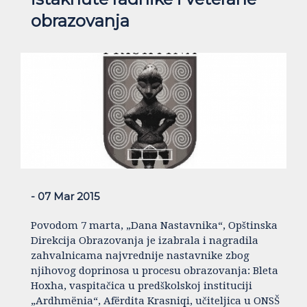
obrazovanja
- 07 Mar 2015
Povodom 7 marta, „Dana Nastavnika“, Opštinska
Direkcija Obrazovanja je izabrala i nagradila
zahvalnicama najvrednije nastavnike zbog
njihovog doprinosa u procesu obrazovanja: Bleta
Hoxha, vaspitačica u predškolskoj instituciji
„Ardhmënia“, Afërdita Krasniqi, učiteljica u ONSŠ