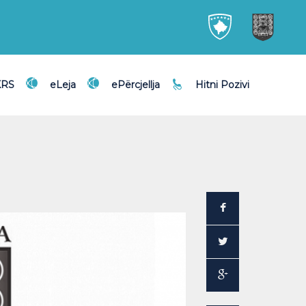
KRS
eLeja
ePërcjellja
Hitni Pozivi