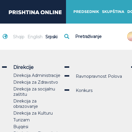
PREDSEDNIK
SKUPŠTINA
D
Shqip
English
Srpski
Direkcije
Direkcija Administracije
Ravnopravnost Polova
Direkcija za Zdravstvo
Direkcija za socijalnu
Konkurs
zaštitu
Direkcija za
obrazovanje
Direkcija za Kulturu
Turizam
Bujqësi