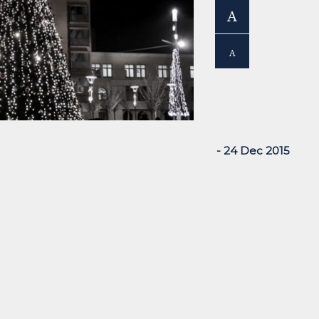
A
A
- 24 Dec 2015