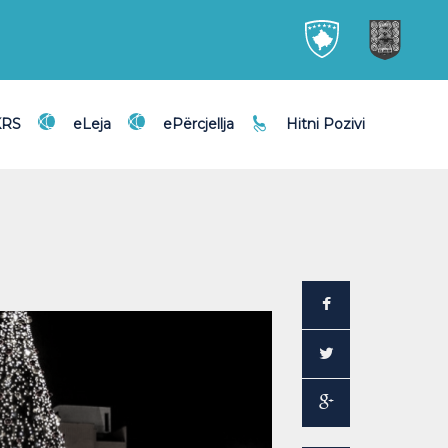
KRS
eLeja
ePërcjellja
Hitni Pozivi