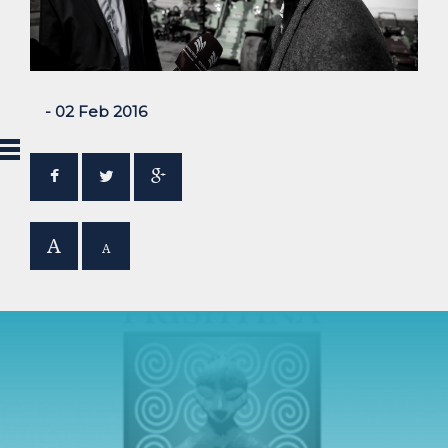
- 02 Feb 2016
A
A