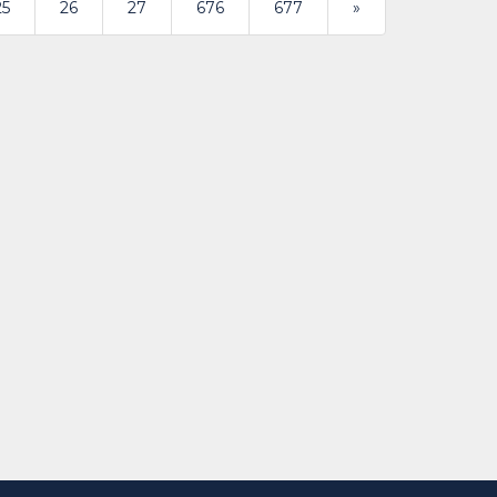
>
25
26
27
676
677
»