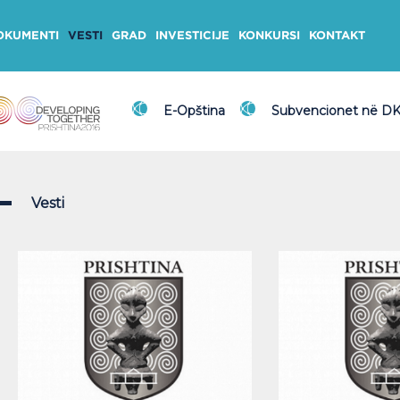
OKUMENTI
VESTI
GRAD
INVESTICIJE
KONKURSI
KONTAKT
E-Opština
Subvencionet në D
Vesti