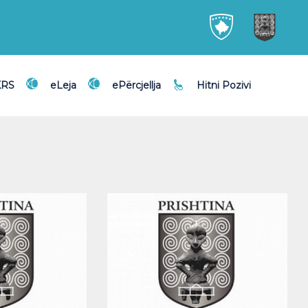
KRS
eLeja
ePërcjellja
Hitni Pozivi