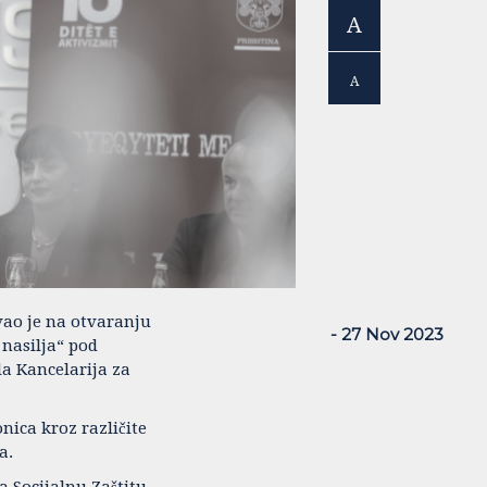
A
A
ao je na otvaranju
- 27 Nov 2023
nasilja“ pod
a Kancelarija za
nica kroz različite
a.
a Socijalnu Zaštitu,