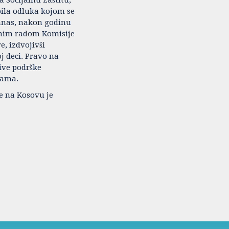
bila odluka kojom se
Danas, nakon godinu
anim radom Komisije
, izdvojivši
j deci. Pravo na
jive podrške
Rama.
ne na Kosovu je