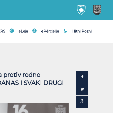
KRS
eLeja
ePërcjellja
Hitni Pozivi
 protiv rodno
DANAS I SVAKI DRUGI