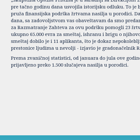
pre tačno godinu dana usvojila istorijsku odluku. To je 
pruža finansijska podrška žrtvama nasilja u porodici. 
dana, sa zadovoljstvom vas obaveštavam da smo pred
za Razmatranje Zahteva za ovu podršku pomogli 23 žrtve
ukupno 65.000 evra za smeštaj, ishranu i brigu o njihovo
smeštaj dobilo je i 11 aplikanta, što je dokaz nepokolebl
prestonice ljudima u nevolji - izjavio je gradonačelnik 
Prema zvaničnoj statistici, od januara do jula ove godi
prijavljeno preko 1.500 slučajeva nasilja u porodici.