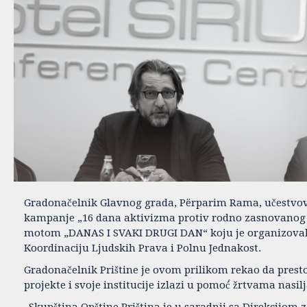
Gradonačelnik Glavnog grada, Përparim Rama, učestvov
kampanje „16 dana aktivizma protiv rodno zasnovanog 
motom „DANAS I SVAKI DRUGI DAN“ koju je organizoval
Koordinaciju Ljudskih Prava i Polnu Jednakost.
Gradonačelnik Prištine je ovom prilikom rekao da presto
projekte i svoje institucije izlazi u pomoć́ žrtvama nasilj
„Skupština Opštine Priština je u saradnji sa Direkcijom z