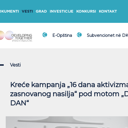
OKUMENTI
VESTI
GRAD
INVESTICIJE
KONKURSI
KONTAKT
E-Opština
Subvencionet në D
Vesti
Kreće kampanja „16 dana aktivizma
zasnovanog nasilja“ pod motom „
DAN“