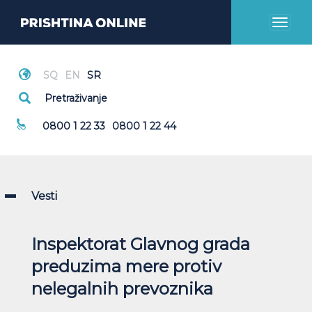
Toggl
naviga
Hitni Pozivi
0800 1 22 33
0800 1 22 44
Vesti
Inspektorat Glavnog grada
preduzima mere protiv
nelegalnih prevoznika