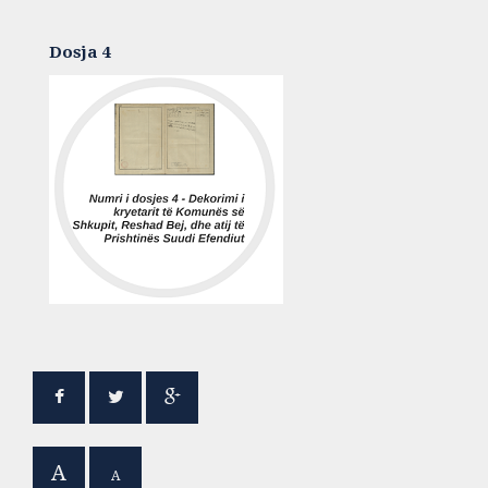
Dosja 4
A
A