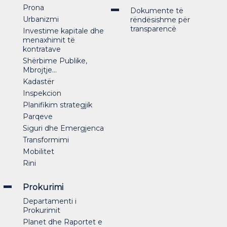
Prona
Dokumente të
Urbanizmi
rëndësishme për
transparencë
Investime kapitale dhe
menaxhimit të
kontratave
Shërbime Publike,
Mbrojtje...
Kadastër
Inspekcion
Planifikim strategjik
Parqeve
Siguri dhe Emergjenca
Transformimi
Mobilitet
Rini
Prokurimi
Departamenti i
Prokurimit
Planet dhe Raportet e