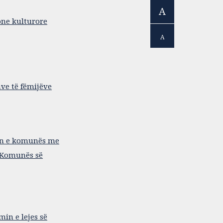
A
one kulturore
A
ave të fëmijëve
in e komunës me
e Komunës së
min e lejes së