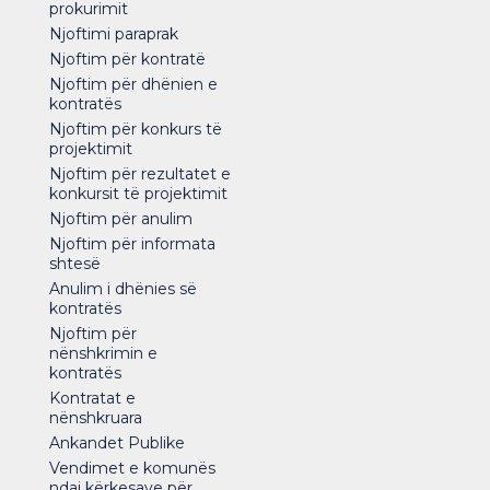
prokurimit
Njoftimi paraprak
Njoftim për kontratë
Njoftim për dhënien e
kontratës
Njoftim për konkurs të
projektimit
Njoftim për rezultatet e
konkursit të projektimit
Njoftim për anulim
Njoftim për informata
shtesë
Anulim i dhënies së
kontratës
Njoftim për
nënshkrimin e
kontratës
Kontratat e
nënshkruara
Ankandet Publike
Vendimet e komunës
ndaj kërkesave për