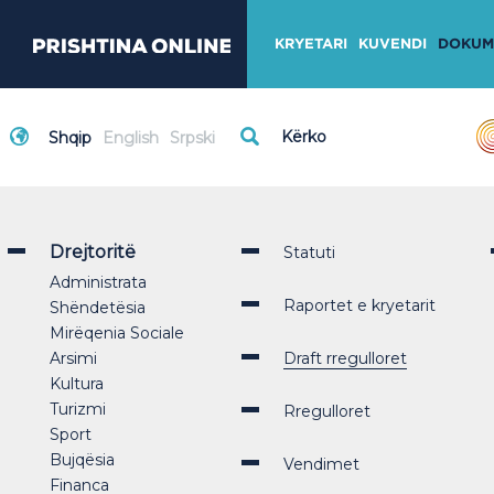
KRYETARI
KUVENDI
DOKUM
Shqip
English
Srpski
Drejtoritë
Statuti
Administrata
Raportet e kryetarit
Shëndetësia
Mirëqenia Sociale
Arsimi
Draft rregulloret
Kultura
Turizmi
Rregulloret
Sport
Bujqësia
Vendimet
Financa