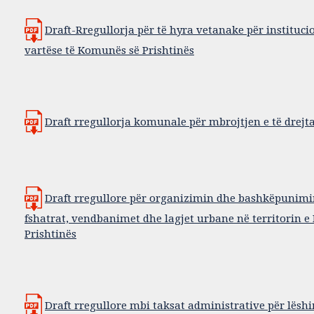
Draft-Rregullorja për të hyra vetanake për instituci
vartëse të Komunës së Prishtinës
Draft rregullorja komunale për mbrojtjen e të drejt
Draft rregullore për organizimin dhe bashkëpunim
fshatrat, vendbanimet dhe lagjet urbane në territorin 
Prishtinës
Draft rregullore mbi taksat administrative për lëshi