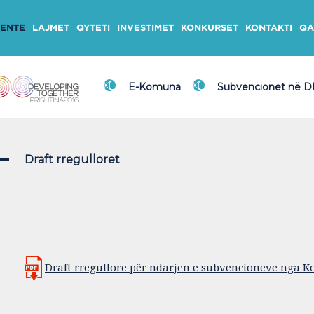
ENTE
LAJMET
QYTETI
INVESTIMET
KONKURSET
KONTAKTI
QA
E-Komuna
Subvencionet në 
Draft rregulloret
Draft rregullore për ndarjen e subvencioneve nga K