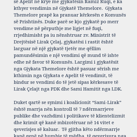
së Apelit në krye me gjykatësin Ramiz Kuqi, e ka
kthyer vendimin në Gjykatë Themelore. Gjykata
Themelore prapë ka pranuar kërkesën e Komunës
së Prishtinës. Duke parë se kjo gjykatë po merr
vendime në përputhje me ligjet në fuqi,
rrjedhimisht pa iu nënshtruar zv. Ministrit të
Drejtësisë Lirak Çelaj, gjykatësi i rastit është
larguar në një gjykatë tjetër me qëllim
pamundësimin e një vendimi që mund të ishte
edhe në favor të Komunës. Largimi i gjykatësit
nga Gjykata Themelore është pasuar sërish me
kthimin nga Gjykata e Apelit të vendimit, të
bindur se vendimi do të jetë sipas kërkesave të
Lirak Çelajt nga PDK dhe Sami Hamitit nga LDK.
Duket qartë se synimi i koalicionit “Sami-Lirak”
është marrja nën kontroll të 7 ndërmarrjeve
publike dhe vazhdimi i politikave të klientelizmit
dhe krimit që kanë mbizotëruar në 14 vitet e
qeverisjes së kaluar. Të gjitha këto ndërmarrje
kanë qenë në humbje të mëdha, të qeverisura nga