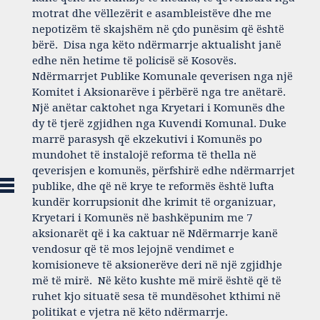
motrat dhe vëllezërit e asambleistëve dhe me
nepotizëm të skajshëm në çdo punësim që është
bërë. Disa nga këto ndërmarrje aktualisht janë
edhe nën hetime të policisë së Kosovës.
Ndërmarrjet Publike Komunale qeverisen nga një
Komitet i Aksionarëve i përbërë nga tre anëtarë.
Një anëtar caktohet nga Kryetari i Komunës dhe
dy të tjerë zgjidhen nga Kuvendi Komunal. Duke
marrë parasysh që ekzekutivi i Komunës po
mundohet të instalojë reforma të thella në
qeverisjen e komunës, përfshirë edhe ndërmarrjet
publike, dhe që në krye te reformës është lufta
kundër korrupsionit dhe krimit të organizuar,
Kryetari i Komunës në bashkëpunim me 7
aksionarët që i ka caktuar në Ndërmarrje kanë
vendosur që të mos lejojnë vendimet e
komisioneve të aksionerëve deri në një zgjidhje
më të mirë. Në këto kushte më mirë është që të
ruhet kjo situatë sesa të mundësohet kthimi në
politikat e vjetra në këto ndërmarrje.