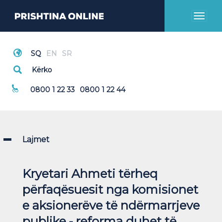
Toggl
naviga
Thirrje Emergjente
0800 1 22 33
0800 1 22 44
Lajmet
Kryetari Ahmeti tërheq
përfaqësuesit nga komisionet
e aksionerëve të ndërmarrjeve
publike - reforma duhet të