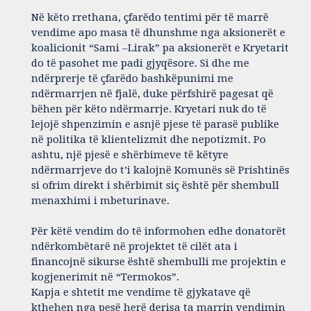
Në këto rrethana, çfarëdo tentimi për të marrë
vendime apo masa të dhunshme nga aksionerët e
koalicionit “Sami –Lirak” pa aksionerët e Kryetarit
do të pasohet me padi gjyqësore. Si dhe me
ndërprerje të çfarëdo bashkëpunimi me
ndërmarrjen në fjalë, duke përfshirë pagesat që
bëhen për këto ndërmarrje. Kryetari nuk do të
lejojë shpenzimin e asnjë pjese të parasë publike
në politika të klientelizmit dhe nepotizmit. Po
ashtu, një pjesë e shërbimeve të këtyre
ndërmarrjeve do t’i kalojnë Komunës së Prishtinës
si ofrim direkt i shërbimit siç është për shembull
menaxhimi i mbeturinave.
Për këtë vendim do të informohen edhe donatorët
ndërkombëtarë në projektet të cilët ata i
financojnë sikurse është shembulli me projektin e
kogjenerimit në “Termokos”.
Kapja e shtetit me vendime të gjykatave që
kthehen nga pesë herë derisa ta marrin vendimin