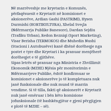
Në marrëveshje me kryetarin e Komunës,
përfaqësuesit e Kryetarit në komisionet e
aksionerëve, Ardian Gashi (PASTRIMI), Hysen
Durmishi (HORTIKULTURA), Xhelal Sveçla
(Ndërmarrja Publike Banesore), Dardan Sejdiu
(Trafiku Urban), Redon Rezniqi (Sport Marketing),
Visar Berisha (TERMOKOS) dhe Muhedin Nushi
(Stacioni i Autobusëve) kanë dhënë dorëheqje nga
postet e tyre dhe Kryetari i ka pranuar menjëherë
dorëheqjet e të gjithëve.
Sipas letrës së pranuar nga Ministria e Zhvillimit
Ekonomik (MZHE) Njësia për monitorimin e
Ndërmarrjeve Publike, është konfirmuar se
komisionet e aksionerëve jo të kompletuara nuk
janë funksionale dhe nuk mund të marrin
vendime. Si të tilla, fakti që aksionerët e Kryetarit
nuk janë emëruar i bën këto komisione
jofunksionale (të bashkëngjitur e gjeni përgjigjen
e plotë të MZHE – së).