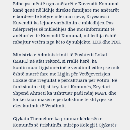
Edhe pse nëntë nga anëtarët e Kuvendit Komunal
kanë qenë në lidhje direkte familjare me anëtarët
e bordeve të këtyre ndërmarrjeve, Kryesuesi i
Kuvendit ka lejuar vazhdimin e mbledhjes. Pas
ndërprerjes së mbledhjes dhe mosinformimit të
anëtarëve të Kuvendit Komunal, mbledhja është
mbajtur vetëm nga këto dy subjekte, LDK dhe PDK.
Ministria e Administrimit të Pushtetit Lokal
(MAPL) në afat rekord, si rrallë herë, ka
konfirmuar ligjshmërinë e vendimit edhe pse nuk
është marrë fare me Ligjin për Vetëqeverisjen
Lokale dhe rregullat e përcaktuara për votim. Në
funksionin e tij si kryetar i Komunës, Kryetari
Shpend Ahmeti ka ushtruar padi ndaj MAPL dhe
ka kërkuar masën e përkohshme të shtyrjes së
ekzekutimit të Vendimit.
Gjykata Themelore ka pranuar kërkesën e
Komunës së Prishtinës, mirëpo Kolegji i Gjykatës