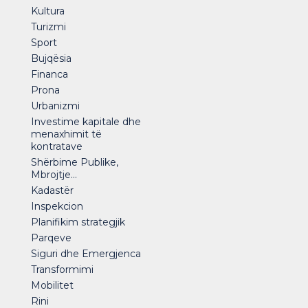
Kultura
Turizmi
Sport
Bujqësia
Financa
Prona
Urbanizmi
Investime kapitale dhe
menaxhimit të
kontratave
Shërbime Publike,
Mbrojtje...
Kadastër
Inspekcion
Planifikim strategjik
Parqeve
Siguri dhe Emergjenca
Transformimi
Mobilitet
Rini