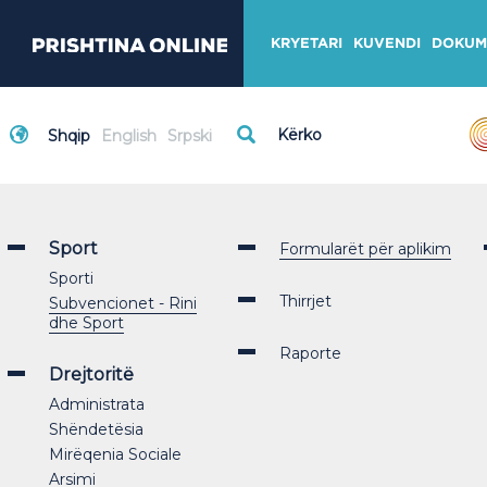
KRYETARI
KUVENDI
DOKUM
Shqip
English
Srpski
Sport
Formularët për aplikim
Sporti
Thirrjet
Subvencionet - Rini
dhe Sport
Raporte
Drejtoritë
Administrata
Shëndetësia
Mirëqenia Sociale
Arsimi