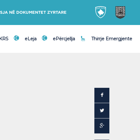
SJA NË DOKUMENTET ZYRTARE
DKRS
eLeja
ePërcjellja
Thirrje Emergjente