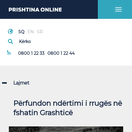
Toggl
naviga
Thirrje Emergjente
0800 1 22 33
0800 1 22 44
Lajmet
Përfundon ndërtimi i rrugës në
fshatin Grashticë