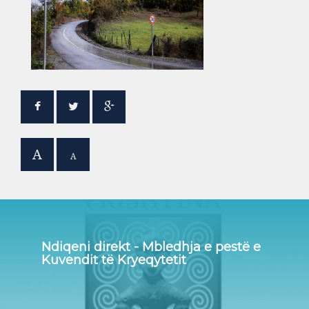
A
A
Ndiqeni direkt - Mbledhja e pestë e
Kuvendit të Kryeqytetit