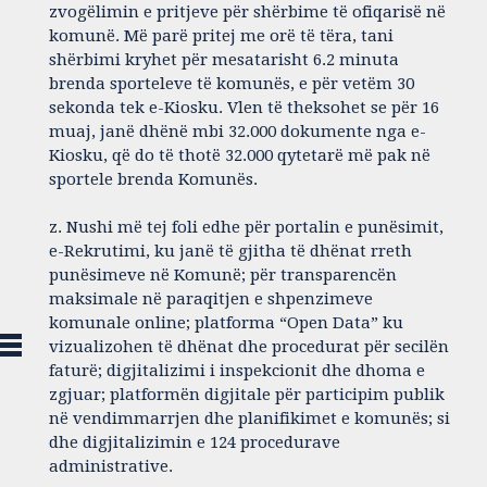
zvogëlimin e pritjeve për shërbime të ofiqarisë në
komunë. Më parë pritej me orë të tëra, tani
shërbimi kryhet për mesatarisht 6.2 minuta
brenda sporteleve të komunës, e për vetëm 30
sekonda tek e-Kiosku. Vlen të theksohet se për 16
muaj, janë dhënë mbi 32.000 dokumente nga e-
Kiosku, që do të thotë 32.000 qytetarë më pak në
sportele brenda Komunës.
z. Nushi më tej foli edhe për portalin e punësimit,
e-Rekrutimi, ku janë të gjitha të dhënat rreth
punësimeve në Komunë; për transparencën
maksimale në paraqitjen e shpenzimeve
komunale online; platforma “Open Data” ku
vizualizohen të dhënat dhe procedurat për secilën
faturë; digjitalizimi i inspekcionit dhe dhoma e
zgjuar; platformën digjitale për participim publik
në vendimmarrjen dhe planifikimet e komunës; si
dhe digjitalizimin e 124 procedurave
administrative.