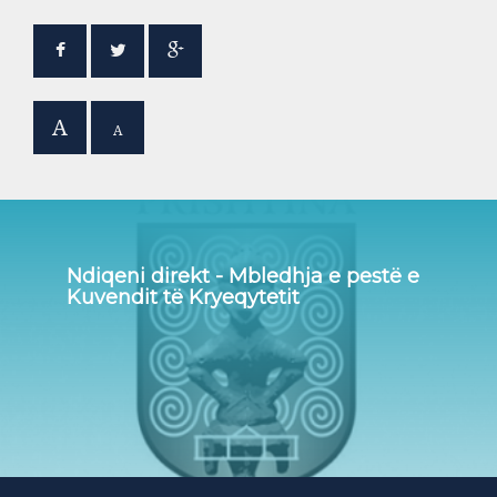
A
A
Ndiqeni direkt - Mbledhja e pestë e
Kuvendit të Kryeqytetit