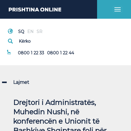
Toggl
naviga
Thirrje Emergjente
0800 1 22 33
0800 1 22 44
Lajmet
Drejtori i Administratës,
Muhedin Nushi, në
konferencën e Unionit të
Bashkive Shqiptare foli për