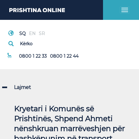
Toggl
naviga
Thirrje Emergjente
0800 1 22 33
0800 1 22 44
Lajmet
Kryetari i Komunës së
Prishtinës, Shpend Ahmeti
nënshkruan marrëveshjen për
bashkëpunim në transport