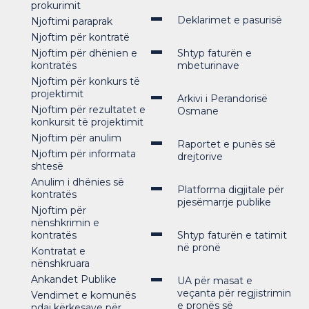
prokurimit
Deklarimet e pasurisë
Njoftimi paraprak
Njoftim për kontratë
Njoftim për dhënien e
Shtyp faturën e
kontratës
mbeturinave
Njoftim për konkurs të
projektimit
Arkivi i Perandorisë
Njoftim për rezultatet e
Osmane
konkursit të projektimit
Njoftim për anulim
Raportet e punës së
Njoftim për informata
drejtorive
shtesë
Anulim i dhënies së
Platforma digjitale për
kontratës
pjesëmarrje publike
Njoftim për
nënshkrimin e
kontratës
Shtyp faturën e tatimit
në pronë
Kontratat e
nënshkruara
Ankandet Publike
UA për masat e
veçanta për regjistrimin
Vendimet e komunës
e pronës së
ndaj kërkesave për