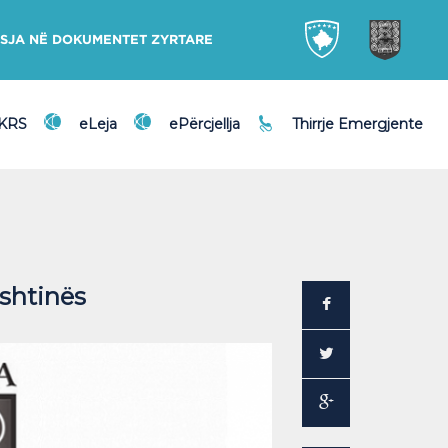
SJA NË DOKUMENTET ZYRTARE
DKRS
eLeja
ePërcjellja
Thirrje Emergjente
shtinës