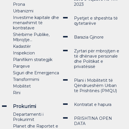
Prona
2023
Urbanizmi
Investime kapitale dhe
Pyetjet e shpeshta të
menaxhimit të
qytetarëve
kontratave
Shërbime Publike,
Barazia Gjinore
Mbrojtje...
Kadastër
Zyrtari për mbrojtjen e
Inspekcion
të dhënave personale
Planifikim strategjik
dhe Politikat e
Parqeve
privatësisë
Siguri dhe Emergjenca
Transformimi
Plani i Mobilitetit të
Qëndrueshëm Urban
Mobilitet
të Prishtinës (PMQU)
Rini
Kontratat e hapura
Prokurimi
Departamenti i
PRISHTINA OPEN
Prokurimit
DATA
Planet dhe Raportet e