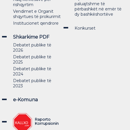
paluajtshme të
rishqyrtim
përbashkët në emër të
Vendimet e Organit
dy bashkëshortëve
shqyrtues të prokurimit
Institucionet qendrore
Konkurset
Shkarkime PDF
Debatet publike të
2026
Debatet publike të
2025
Debatet publike të
2024
Debatet publike të
2023
e-Komuna
Raporto
Korrupsionin