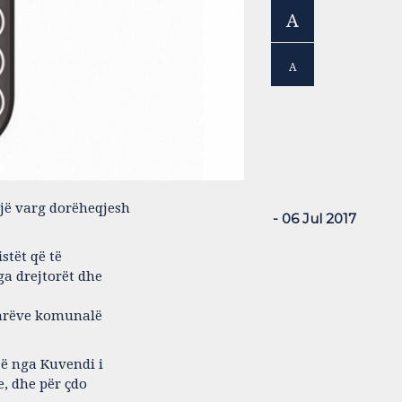
A
A
jë varg dorëheqjesh
- 06 Jul 2017
tët që të
ga drejtorët dhe
rtarëve komunalë
jë nga Kuvendi i
e, dhe për çdo