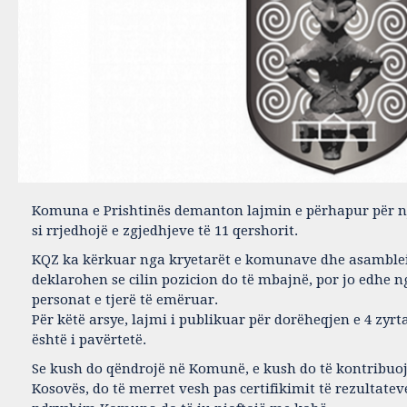
Komuna e Prishtinës demanton lajmin e përhapur për n
si rrjedhojë e zgjedhjeve të 11 qershorit.
KQZ ka kërkuar nga kryetarët e komunave dhe asambleis
deklarohen se cilin pozicion do të mbajnë, por jo edhe n
personat e tjerë të emëruar.
Për këtë arsye, lajmi i publikuar për dorëheqjen e 4 zy
është i pavërtetë.
Se kush do qëndrojë në Komunë, e kush do të kontribuo
Kosovës, do të merret vesh pas certifikimit të rezultatev