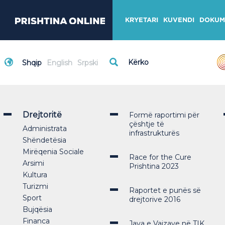
KRYETARI
KUVENDI
DOKUM
Shqip
English
Srpski
Drejtoritë
Formë raportimi për
çështje të
Administrata
infrastrukturës
Shëndetësia
Mirëqenia Sociale
Race for the Cure
Arsimi
Prishtina 2023
Kultura
Turizmi
Raportet e punës së
Sport
drejtorive 2016
Bujqësia
Financa
Java e Vajzave në TIK