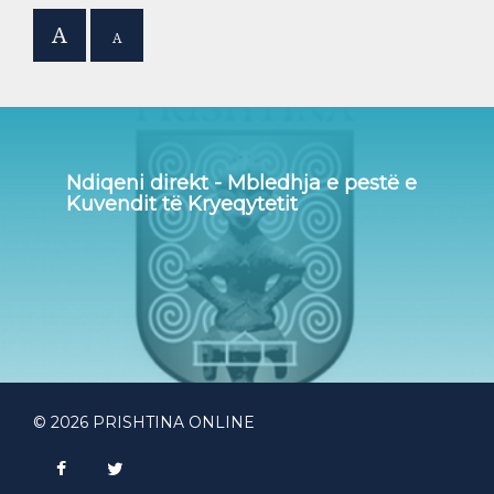
A
A
Ndiqeni direkt - Mbledhja e pestë e
Kuvendit të Kryeqytetit
© 2026 PRISHTINA ONLINE