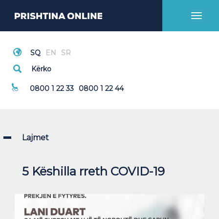
Toggl
naviga
Thirrje Emergjente
0800 1 22 33
0800 1 22 44
Lajmet
5 Këshilla rreth COVID-19