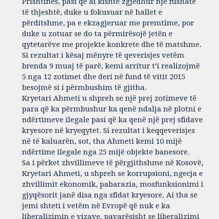
Prishtinës, pasi që ai kishte zgjedhur një fushatë
të thjeshtë, duke u fokusuar në hallet e
përditshme, pa e ekzagjeruar me premtime, por
duke u zotuar se do ta përmirësojë jetën e
qytetarëve me projekte konkrete dhe të matshme.
Si rezultat i kësaj mënyre të qeverisjes vetëm
brenda 9 muaj të parë, kemi arritur t’i realizojmë
5 nga 12 zotimet dhe deri në fund të vitit 2015
besojmë si i përmbushim të gjitha.
Kryetari Ahmeti u shpreh se një prej zotimeve të
para që ka përmbushur ka qenë ndalja në plotni e
ndërtimeve ilegale pasi që ka qenë një prej sfidave
kryesore në kryeqytet. Si rezultat i keqqeverisjes
në të kaluarën, sot, tha Ahmeti kemi 10 mijë
ndërtime ilegale nga 25 mijë objekte banesore.
Sa i përket zhvillimeve të përgjithshme në Kosovë,
Kryetari Ahmeti, u shpreh se korrupsioni, ngecja e
zhvillimit ekonomik, pabarazia, mosfunksionimi i
gjyqësorit janë disa nga sfidat kryesore. Ai tha se
jemi shteti i vetëm në Evropë që nuk e ka
liberalizimin e vizave, pavarësisht se liberalizimi