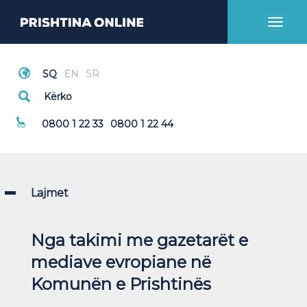
Toggl
naviga
Thirrje Emergjente
0800 1 22 33
0800 1 22 44
Lajmet
Nga takimi me gazetarët e
mediave evropiane në
Komunën e Prishtinës