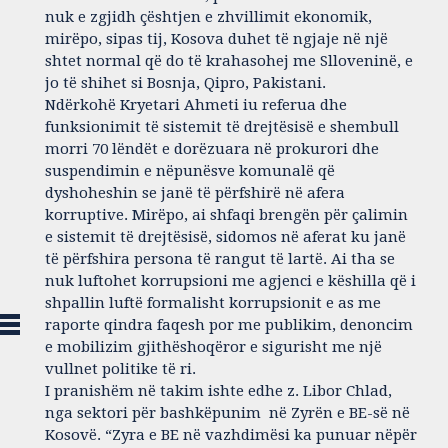
nuk e zgjidh çështjen e zhvillimit ekonomik,
mirëpo, sipas tij, Kosova duhet të ngjaje në një
shtet normal që do të krahasohej me Slloveninë, e
jo të shihet si Bosnja, Qipro, Pakistani.
Ndërkohë Kryetari Ahmeti iu referua dhe
funksionimit të sistemit të drejtësisë e shembull
morri 70 lëndët e dorëzuara në prokurori dhe
suspendimin e nëpunësve komunalë që
dyshoheshin se janë të përfshirë në afera
korruptive. Mirëpo, ai shfaqi brengën për çalimin
e sistemit të drejtësisë, sidomos në aferat ku janë
të përfshira persona të rangut të lartë. Ai tha se
nuk luftohet korrupsioni me agjenci e këshilla që i
shpallin luftë formalisht korrupsionit e as me
raporte qindra faqesh por me publikim, denoncim
e mobilizim gjithëshoqëror e sigurisht me një
vullnet politike të ri.
I pranishëm në takim ishte edhe z. Libor Chlad,
nga sektori për bashkëpunim në Zyrën e BE-së në
Kosovë. “Zyra e BE në vazhdimësi ka punuar nëpër