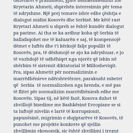
Gazetarët e pranishëm, gjatë bashkëbisedimit me
Kryetarin Ahmeti, shprehën interesimin për tema
të ndryshme. Një prej temave ishte edhe çështja e
dialogut midisi Kosovës dhe Serbisë. Me këtë rast
Kryetari Ahmeti u shpreh se është kundër dialogut
pa parime. Ai tha se ka ardhur koha që Serbia të
ballafaqohet me të kaluarën e saj, të kompensojë
dëmet e luftës dhe t’i kërkojë falje popullit të
Kosovës, pra, të dëshmojë se ajo ka ndryshuar, e jo
të vazhdojë të udhëhiqet nga njerëz që ishin në
shërbim të sistemit diktatorial të Millosheviqit.
Pra, sipas Ahmetit për normalizimin e
marrëdhënieve ndërshtetërore, parakusht mbetet
që Serbia të normalizohen nga brenda, e më pas
të flitet për normalizim marrëdhëniesh edhe me
Kosovën. Sipas tij, në këtë fazë, Kosova duhet të
zhvillojë bisedime me Bashkësinë Evropiane se si
ta luftojë nivelin e lartë të korrupsionit,
papunësinë, migrimin e shqiptarëve të Kosovës, të
punohet me projekte konkrete që sjellin
zhvillimin ekonomik, sic është zhvillimi i tregut