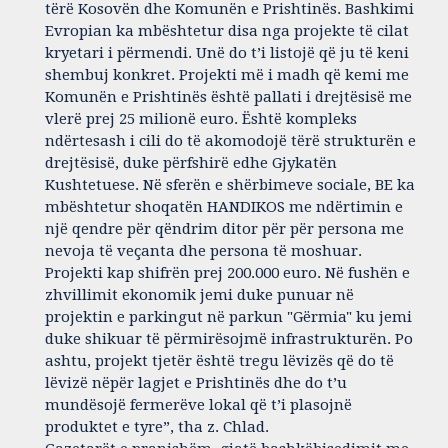
tërë Kosovën dhe Komunën e Prishtinës. Bashkimi
Evropian ka mbështetur disa nga projekte të cilat
kryetari i përmendi. Unë do t’i listojë që ju të keni
shembuj konkret. Projekti më i madh që kemi me
Komunën e Prishtinës është pallati i drejtësisë me
vlerë prej 25 milionë euro. Është kompleks
ndërtesash i cili do të akomodojë tërë strukturën e
drejtësisë, duke përfshirë edhe Gjykatën
Kushtetuese. Në sferën e shërbimeve sociale, BE ka
mbështetur shoqatën HANDIKOS me ndërtimin e
një qendre për qëndrim ditor për për persona me
nevoja të veçanta dhe persona të moshuar.
Projekti kap shifrën prej 200.000 euro. Në fushën e
zhvillimit ekonomik jemi duke punuar në
projektin e parkingut në parkun "Gërmia" ku jemi
duke shikuar të përmirësojmë infrastrukturën. Po
ashtu, projekt tjetër është tregu lëvizës që do të
lëvizë nëpër lagjet e Prishtinës dhe do t’u
mundësojë fermerëve lokal që t’i plasojnë
produktet e tyre”, tha z. Chlad.