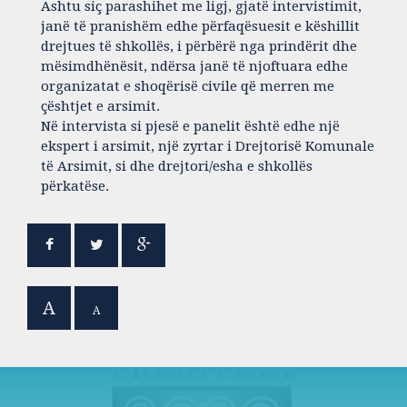
Ashtu siç parashihet me ligj, gjatë intervistimit,
janë të pranishëm edhe përfaqësuesit e këshillit
drejtues të shkollës, i përbërë nga prindërit dhe
mësimdhënësit, ndërsa janë të njoftuara edhe
organizatat e shoqërisë civile që merren me
çështjet e arsimit.
Në intervista si pjesë e panelit është edhe një
ekspert i arsimit, një zyrtar i Drejtorisë Komunale
të Arsimit, si dhe drejtori/esha e shkollës
përkatëse.
A
A