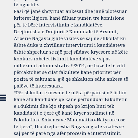
të ngushtë.
Pasi që janë shqyrtuar ankesat dhe janë plotësuar
kriteret ligjore, kanë filluar punën tre komisione
për të bërë intervistimin e kandidatëve.
Drejtoresha e Drejtorisë Komunale të Arsimit,
Arbërie Nagavci gjatë vizitës së saj në shkollat ku
është duke u zhvilluar intervistimi i kandidateve
është shprehur se një prej sfidave kryesore në këtë
konkurs mbetet listimi i kandidatëve sipas
udhëzimit administrativ 9/2014, në bazë të të cilit
përcaktohet se cilat fakultete kanë prioritet për
pozita të caktuara, gjë që shkakton edhe ankesa të
palëve të interesuara.
“Për shkollat e mesme të ulëta përparësi në listim
kanë ata kandidatë që kanë përfunduar Fakultetin
e Edukimit dhe kjo shpesh po krijon huti tek
kandidatët e tjerë që kanë kryer studimet në
Fakultetin e Shkencave Matematiko-Natyrore ose
të tjera”, tha drejtoresha Nagavci gjatë vizitës së
saj për të parë nga afër procesin e intervistimit.