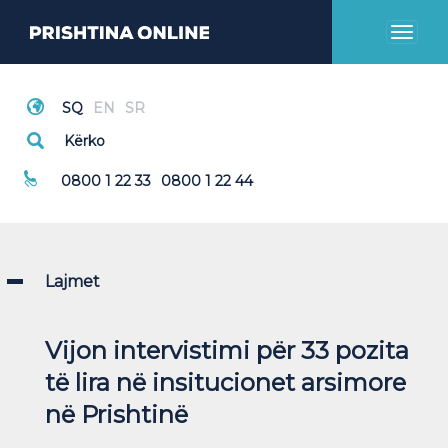
Toggl
naviga
Thirrje Emergjente
0800 1 22 33
0800 1 22 44
Lajmet
Vijon intervistimi për 33 pozita
të lira në insitucionet arsimore
në Prishtinë