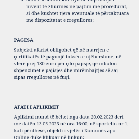
nivelit të zhurmës në pajtim me procedurat,
si dhe kushtet tjera eventuale të përcaktuara
me dispozitatat e rregullores;
PAGESA
Subjekti afarist obligohet që në marrjen e
çertifikatës të paguajë taksën e njëhershme, në
vlerë prej 180 euro për çdo pajisje, që mbulon
shpenzimet e pajisjes dhe mirëmbajtjes së saj
sipas rregullores në fuqi.
AFATI I APLIKIMIT
Aplikimi mund të bëhet nga data 20.02.2023 deri
me datën 13.03.2023 në ora 16:00, në sportelin nr.1,
kati përdhesë, objekti i vjetër i Komunës apo
Online duke klikuar në linkun: