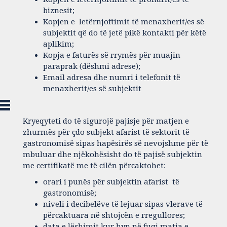
biznesit;
Kopjen e letërnjoftimit të menaxherit/es së
subjektit që do të jetë pikë kontakti për këtë
aplikim;
Kopja e faturës së rrymës për muajin
paraprak (dëshmi adrese);
Email adresa dhe numri i telefonit të
menaxherit/es së subjektit
Kryeqyteti do të sigurojë pajisje për matjen e
zhurmës për çdo subjekt afarist të sektorit të
gastronomisë sipas hapësirës së nevojshme për të
mbuluar dhe njëkohësisht do të pajisë subjektin
me certifikatë me të cilën përcaktohet:
orari i punës për subjektin afarist të
gastronomisë;
niveli i decibelëve të lejuar sipas vlerave të
përcaktuara në shtojcën e rregullores;
data e lëshimit kur hyn në fuqi matja e