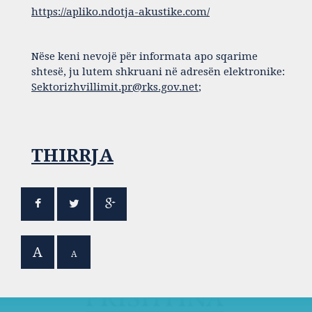
https://apliko.ndotja-akustike.com/
Nëse keni nevojë për informata apo sqarime
shtesë, ju lutem shkruani në adresën elektronike:
Sektorizhvillimit.pr@rks.gov.net
;
THIRRJA
A
A