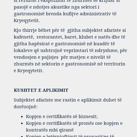
si rezultat i ekspozimit të zhurmës së krijuar si
pasojë e ndotjes akustike nga sektori i
gastronomisë brenda kufijve administrativ të
Kryeqytetit.
Kjo thirrje bëhet për të gjitha subjektet afariste si
kafenetë, restorantet, baret, klubet e natës dhe të
gjitha hapësirat e gastronomisë në kuadër të
lokaleve që ushtrojnë veprimtari të ndryshme, për
vendosjen e pajisjes për matjen e nivelit të
zhurmës në sektorin e gastronomisë në territorin
e Kryeqytetit.
KUSHTET E APLIKIMIT
Subjektet afariste me rastin e aplikimit duhet të
dorëzojnë:
Kopjen e certifikatës së biznesit;
Kopjen e certifikatës së pronës ose kopjen e
kontratës mbi qiranë
Kopjen e letërnjoftimit të pronarit/es të