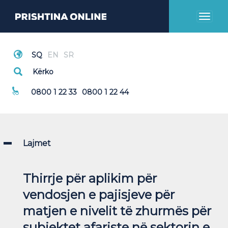
Toggl
naviga
Thirrje Emergjente
0800 1 22 33
0800 1 22 44
Lajmet
Thirrje për aplikim për
vendosjen e pajisjeve për
matjen e nivelit të zhurmës për
subjektet afariste në sektorin e