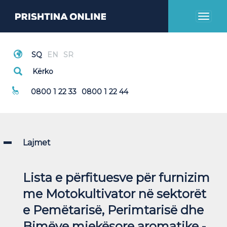
Toggl
naviga
Thirrje Emergjente
0800 1 22 33
0800 1 22 44
Lajmet
Lista e përfituesve për furnizim
me Motokultivator në sektorët
e Pemëtarisë, Perimtarisë dhe
Bimëve mjekësore aromatike -