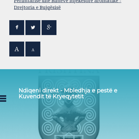
Perimtarisë dhe Bimëve mjekësore aromatike -
Drejtoria e Bujqësisë
A
A
Ndiqeni direkt - Mbledhja e pestë e
Kuvendit të Kryeqytetit