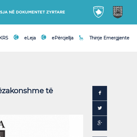
SJA NË DOKUMENTET ZYRTARE
DKRS
eLeja
ePërcjellja
Thirrje Emergjente
tëzakonshme të