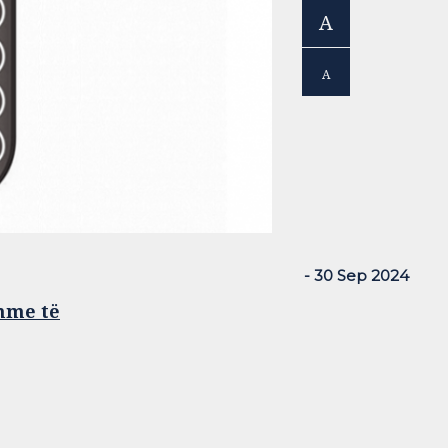
A
A
- 30 Sep 2024
hme të