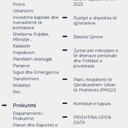
Prona
2023
Urbanizmi
Investime kapitale dhe
Pyetjet e shpeshta të
menaxhimit të
qytetarëve
kontratave
Shërbime Publike,
Barazia Gjinore
Mbrojtje...
Kadastër
Zyrtari për mbrojtjen e
Inspekcion
të dhënave personale
Planifikim strategjik
dhe Politikat e
Parqeve
privatësisë
Siguri dhe Emergjenca
Transformimi
Plani i Mobilitetit të
Qëndrueshëm Urban
Mobilitet
të Prishtinës (PMQU)
Rini
Kontratat e hapura
Prokurimi
Departamenti i
PRISHTINA OPEN
Prokurimit
DATA
Planet dhe Raportet e