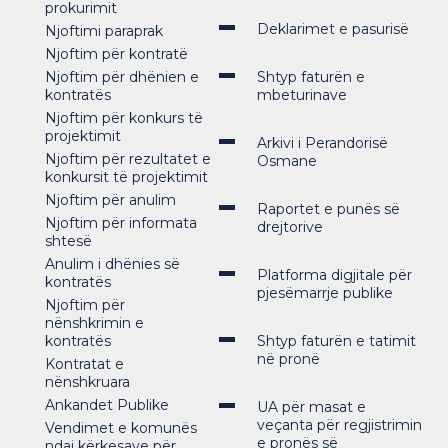
prokurimit
Deklarimet e pasurisë
Njoftimi paraprak
Njoftim për kontratë
Njoftim për dhënien e
Shtyp faturën e
kontratës
mbeturinave
Njoftim për konkurs të
projektimit
Arkivi i Perandorisë
Njoftim për rezultatet e
Osmane
konkursit të projektimit
Njoftim për anulim
Raportet e punës së
Njoftim për informata
drejtorive
shtesë
Anulim i dhënies së
Platforma digjitale për
kontratës
pjesëmarrje publike
Njoftim për
nënshkrimin e
kontratës
Shtyp faturën e tatimit
në pronë
Kontratat e
nënshkruara
Ankandet Publike
UA për masat e
veçanta për regjistrimin
Vendimet e komunës
e pronës së
ndaj kërkesave për