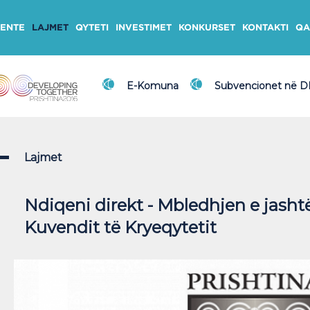
ENTE
LAJMET
QYTETI
INVESTIMET
KONKURSET
KONTAKTI
QA
E-Komuna
Subvencionet në 
Lajmet
Ndiqeni direkt - Mbledhjen e jash
Kuvendit të Kryeqytetit