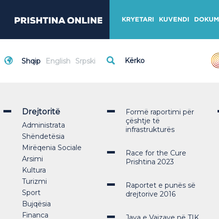
KRYETARI
KUVENDI
DOKUM
Shqip
English
Srpski
Drejtoritë
Formë raportimi për
çështje të
Administrata
infrastrukturës
Shëndetësia
Mirëqenia Sociale
Race for the Cure
Arsimi
Prishtina 2023
Kultura
Turizmi
Raportet e punës së
Sport
drejtorive 2016
Bujqësia
Financa
Java e Vajzave në TIK