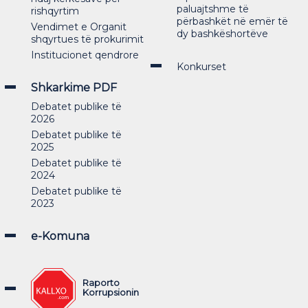
paluajtshme të
rishqyrtim
përbashkët në emër të
Vendimet e Organit
dy bashkëshortëve
shqyrtues të prokurimit
Institucionet qendrore
Konkurset
Shkarkime PDF
Debatet publike të
2026
Debatet publike të
2025
Debatet publike të
2024
Debatet publike të
2023
e-Komuna
Raporto
Korrupsionin