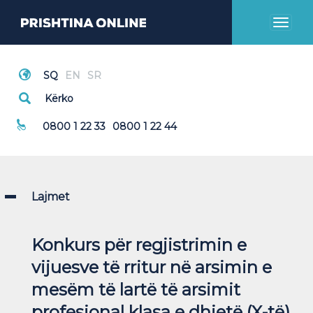
Toggl
naviga
Thirrje Emergjente
0800 1 22 33
0800 1 22 44
Lajmet
Konkurs për regjistrimin e
vijuesve të rritur në arsimin e
mesëm të lartë të arsimit
profesional klasa e dhjetë (X-të)