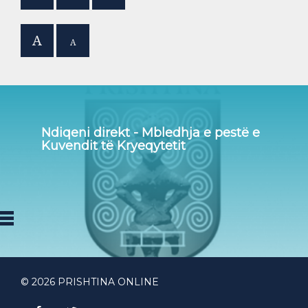
A
A
Ndiqeni direkt - Mbledhja e pestë e
Kuvendit të Kryeqytetit
© 2026 PRISHTINA ONLINE