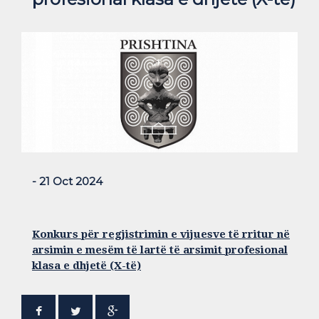
- 21 Oct 2024
Konkurs për regjistrimin e vijuesve të rritur në
arsimin e mesëm të lartë të arsimit profesional
klasa e dhjetë (X-të)