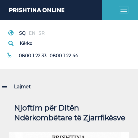
Toggl
naviga
Thirrje Emergjente
0800 1 22 33
0800 1 22 44
Lajmet
Njoftim për Ditën
Ndërkombëtare të Zjarrfikësve