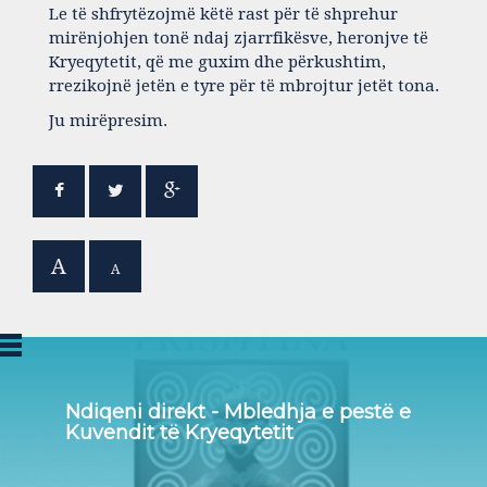
Le të shfrytëzojmë këtë rast për të shprehur
mirënjohjen tonë ndaj zjarrfikësve, heronjve të
Kryeqytetit, që me guxim dhe përkushtim,
rrezikojnë jetën e tyre për të mbrojtur jetët tona.
Ju mirëpresim.
A
A
Ndiqeni direkt - Mbledhja e pestë e
Kuvendit të Kryeqytetit