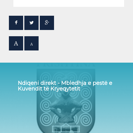
A
A
Ndiqeni direkt - Mbledhja e pestë e
Kuvendit të Kryeqytetit