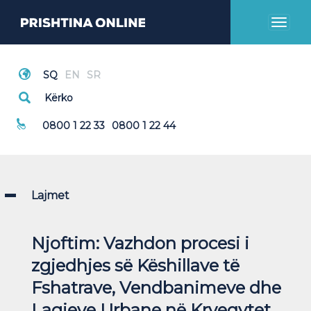
Toggl
naviga
Thirrje Emergjente
0800 1 22 33
0800 1 22 44
Lajmet
Njoftim: Vazhdon procesi i
zgjedhjes së Këshillave të
Fshatrave, Vendbanimeve dhe
Lagjeve Urbane në Kryeqytet