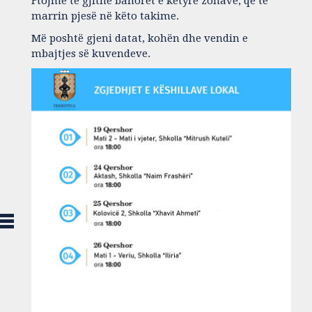
Ftojmë të gjithë banorët e këtyre zonave, që të
marrin pjesë në këto takime.
Më poshtë gjeni datat, kohën dhe vendin e
mbajtjes së kuvendeve.