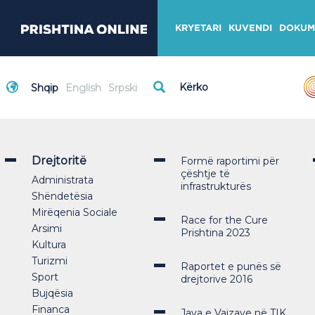
KRYETARI
KUVENDI
DOKUM
Shqip
English
Srpski
Drejtoritë
Formë raportimi për
çështje të
Administrata
infrastrukturës
Shëndetësia
Mirëqenia Sociale
Race for the Cure
Arsimi
Prishtina 2023
Kultura
Turizmi
Raportet e punës së
Sport
drejtorive 2016
Bujqësia
Financa
Java e Vajzave në TIK