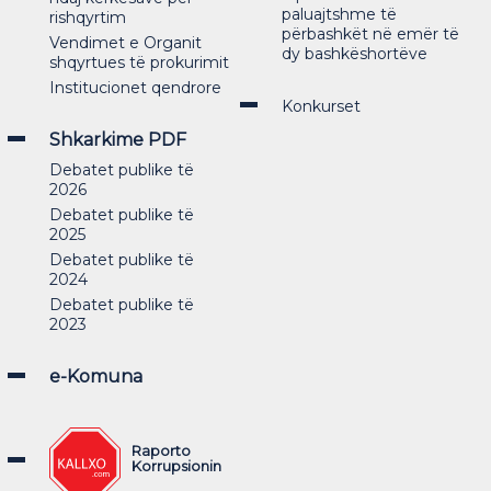
paluajtshme të
rishqyrtim
përbashkët në emër të
Vendimet e Organit
dy bashkëshortëve
shqyrtues të prokurimit
Institucionet qendrore
Konkurset
Shkarkime PDF
Debatet publike të
2026
Debatet publike të
2025
Debatet publike të
2024
Debatet publike të
2023
e-Komuna
Raporto
Korrupsionin