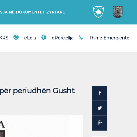
SJA NË DOKUMENTET ZYRTARE
DKRS
eLeja
ePërcjellja
Thirrje Emergjente
e për periudhën Gusht