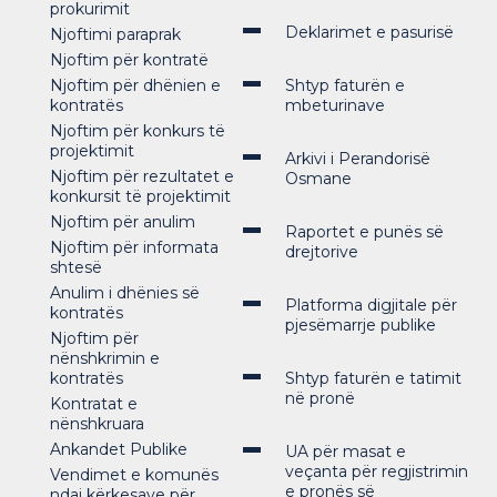
prokurimit
Deklarimet e pasurisë
Njoftimi paraprak
Njoftim për kontratë
Njoftim për dhënien e
Shtyp faturën e
kontratës
mbeturinave
Njoftim për konkurs të
projektimit
Arkivi i Perandorisë
Njoftim për rezultatet e
Osmane
konkursit të projektimit
Njoftim për anulim
Raportet e punës së
Njoftim për informata
drejtorive
shtesë
Anulim i dhënies së
Platforma digjitale për
kontratës
pjesëmarrje publike
Njoftim për
nënshkrimin e
kontratës
Shtyp faturën e tatimit
në pronë
Kontratat e
nënshkruara
Ankandet Publike
UA për masat e
veçanta për regjistrimin
Vendimet e komunës
e pronës së
ndaj kërkesave për