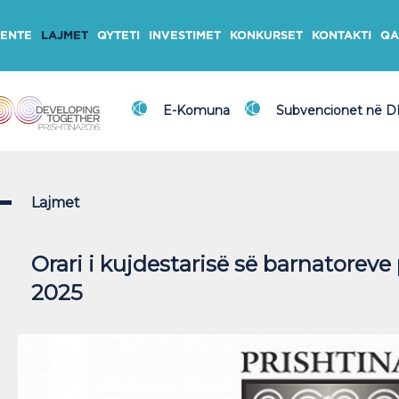
ENTE
LAJMET
QYTETI
INVESTIMET
KONKURSET
KONTAKTI
QA
E-Komuna
Subvencionet në 
Lajmet
Orari i kujdestarisë së barnatorev
2025