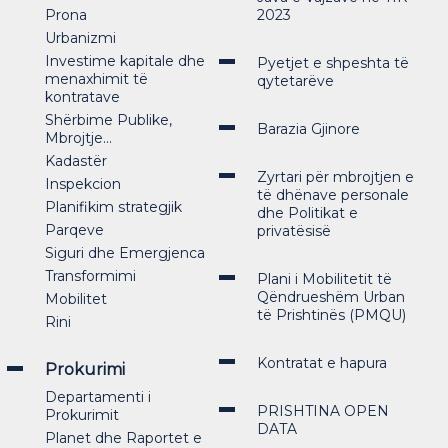
Prona
2023
Urbanizmi
Investime kapitale dhe
Pyetjet e shpeshta të
menaxhimit të
qytetarëve
kontratave
Shërbime Publike,
Barazia Gjinore
Mbrojtje...
Kadastër
Zyrtari për mbrojtjen e
Inspekcion
të dhënave personale
Planifikim strategjik
dhe Politikat e
Parqeve
privatësisë
Siguri dhe Emergjenca
Transformimi
Plani i Mobilitetit të
Qëndrueshëm Urban
Mobilitet
të Prishtinës (PMQU)
Rini
Kontratat e hapura
Prokurimi
Departamenti i
PRISHTINA OPEN
Prokurimit
DATA
Planet dhe Raportet e