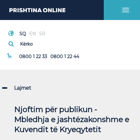
Toggl
naviga
Thirrje Emergjente
0800 1 22 33
0800 1 22 44
Lajmet
Njoftim për publikun -
Mbledhja e jashtëzakonshme e
Kuvendit të Kryeqytetit