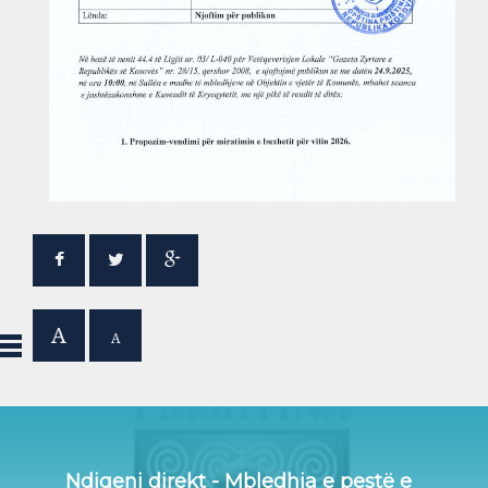
A
A
Ndiqeni direkt - Mbledhja e pestë e