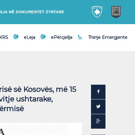
SJA NË DOKUMENTET ZYRTARE
DKRS
eLeja
ePërcjellja
Thirrje Emergjente
risë së Kosovës, më 15
vitje ushtarake,
Gërmisë