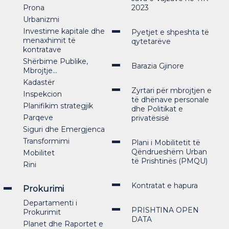
Prona
2023
Urbanizmi
Investime kapitale dhe
Pyetjet e shpeshta të
menaxhimit të
qytetarëve
kontratave
Shërbime Publike,
Barazia Gjinore
Mbrojtje...
Kadastër
Zyrtari për mbrojtjen e
Inspekcion
të dhënave personale
Planifikim strategjik
dhe Politikat e
Parqeve
privatësisë
Siguri dhe Emergjenca
Transformimi
Plani i Mobilitetit të
Qëndrueshëm Urban
Mobilitet
të Prishtinës (PMQU)
Rini
Kontratat e hapura
Prokurimi
Departamenti i
PRISHTINA OPEN
Prokurimit
DATA
Planet dhe Raportet e