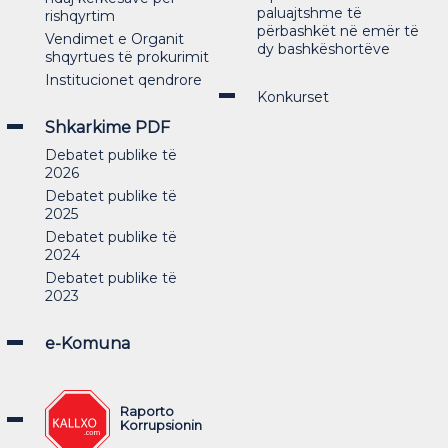
paluajtshme të
rishqyrtim
përbashkët në emër të
Vendimet e Organit
dy bashkëshortëve
shqyrtues të prokurimit
Institucionet qendrore
Konkurset
Shkarkime PDF
Debatet publike të
2026
Debatet publike të
2025
Debatet publike të
2024
Debatet publike të
2023
e-Komuna
Raporto
Korrupsionin