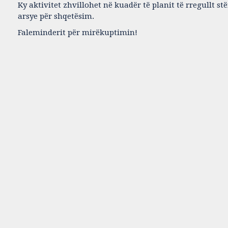
Ky aktivitet zhvillohet në kuadër të planit të rregullt st
arsye për shqetësim.
Faleminderit për mirëkuptimin!