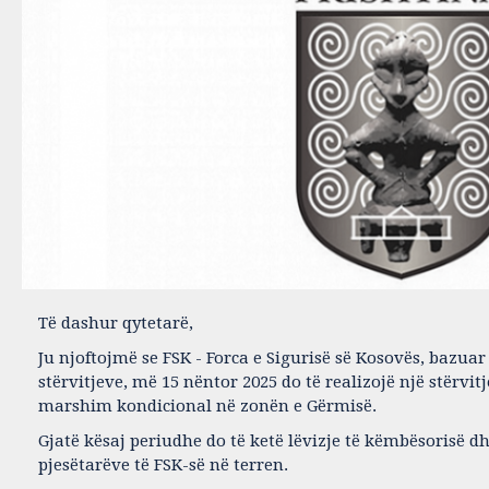
Të dashur qytetarë,
Ju njoftojmë se FSK - Forca e Sigurisë së Kosovës, bazuar 
stërvitjeve, më 15 nëntor 2025 do të realizojë një stërvit
marshim kondicional në zonën e Gërmisë.
Gjatë kësaj periudhe do të ketë lëvizje të këmbësorisë dh
pjesëtarëve të FSK-së në terren.