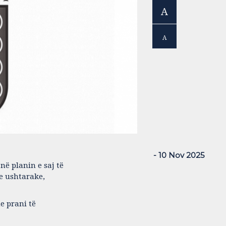
A
A
- 10 Nov 2025
në planin e saj të
je ushtarake,
e prani të