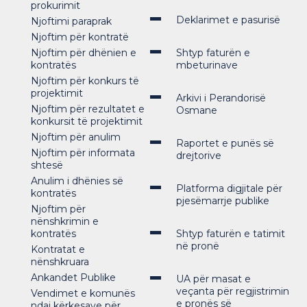
prokurimit
Deklarimet e pasurisë
Njoftimi paraprak
Njoftim për kontratë
Njoftim për dhënien e
Shtyp faturën e
kontratës
mbeturinave
Njoftim për konkurs të
projektimit
Arkivi i Perandorisë
Njoftim për rezultatet e
Osmane
konkursit të projektimit
Njoftim për anulim
Raportet e punës së
Njoftim për informata
drejtorive
shtesë
Anulim i dhënies së
Platforma digjitale për
kontratës
pjesëmarrje publike
Njoftim për
nënshkrimin e
kontratës
Shtyp faturën e tatimit
në pronë
Kontratat e
nënshkruara
Ankandet Publike
UA për masat e
veçanta për regjistrimin
Vendimet e komunës
e pronës së
ndaj kërkesave për