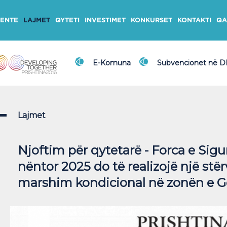
ENTE
LAJMET
QYTETI
INVESTIMET
KONKURSET
KONTAKTI
QA
E-Komuna
Subvencionet në 
Lajmet
Njoftim për qytetarë - Forca e Sigu
nëntor 2025 do të realizojë një stër
marshim kondicional në zonën e 