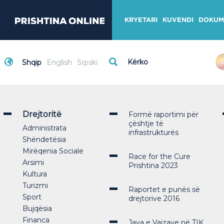
KRYETARI
KUVENDI
DOKUM
Shqip
English
Srpski
Drejtoritë
Formë raportimi për
çështje të
Administrata
infrastrukturës
Shëndetësia
Mirëqenia Sociale
Race for the Cure
Arsimi
Prishtina 2023
Kultura
Turizmi
Raportet e punës së
Sport
drejtorive 2016
Bujqësia
Financa
Java e Vajzave në TIK