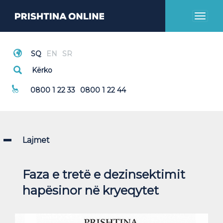
Toggl
naviga
Thirrje Emergjente
0800 1 22 33
0800 1 22 44
Lajmet
Faza e tretë e dezinsektimit
hapësinor në kryeqytet