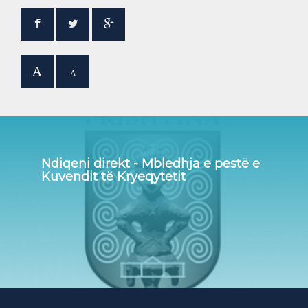
A
A
Ndiqeni direkt - Mbledhja e pestë e
Kuvendit të Kryeqytetit