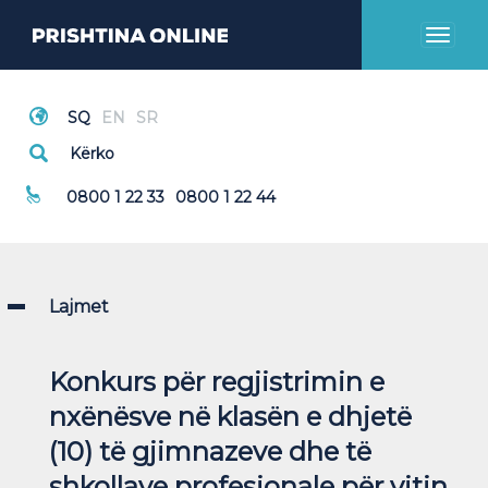
Toggl
naviga
Thirrje Emergjente
0800 1 22 33
0800 1 22 44
Lajmet
Konkurs për regjistrimin e
nxënësve në klasën e dhjetë
(10) të gjimnazeve dhe të
shkollave profesionale për vitin