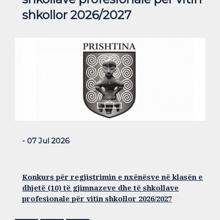
shkollor 2026/2027
- 07 Jul 2026
Konkurs për regjistrimin e nxënësve në klasën e
dhjetë (10) të gjimnazeve dhe të shkollave
profesionale për vitin shkollor 2026/2027