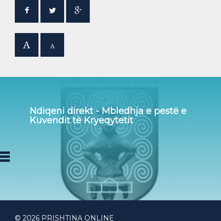
A
A
Ndiqeni direkt - Mbledhja e pestë e
Kuvendit të Kryeqytetit
© 2026 PRISHTINA ONLINE