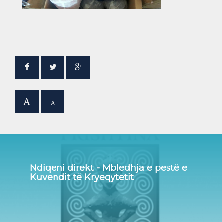
A
A
Ndiqeni direkt - Mbledhja e pestë e
Kuvendit të Kryeqytetit