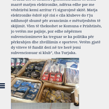
marrë matjen elektronike, ndërsa edhe pse me
vështirësi kemi arritur t’i sigurojmë skitë. Matja
elektronike është një risi e cila klubeve do t’ju
ndihmojë shumë për avancimin e mëtutjeshëm të
skijimit. Vlen të theksohet se Komuna e Prishtinës,
jo vetëm me pajisje, por edhe nëpërmes
subvencionimeve ka treguar se ka politika për
përkrahjen dhe zhvillimin e sporteve. Vetëm gjatë
dy viteve të fundit deri në tre herë jemi
subvencionuar si klub”, tha Turjaka.