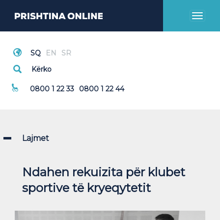
Toggl
naviga
Thirrje Emergjente
0800 1 22 33
0800 1 22 44
Lajmet
Ndahen rekuizita për klubet
sportive të kryeqytetit