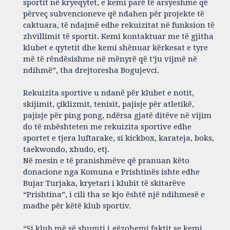
sportit në kryeqytet, e kemi parë të arsyeshme që
përveç subvencioneve që ndahen për projekte të
caktuara, të ndajmë edhe rekuizitat në funksion të
zhvillimit të sportit. Kemi kontaktuar me të gjitha
klubet e qytetit dhe kemi shënuar kërkesat e tyre
më të rëndësishme në mënyrë që t’ju vijmë në
ndihmë”, tha drejtoresha Bogujevci.
Rekuizita sportive u ndanë për klubet e notit,
skijimit, çiklizmit, tenisit, pajisje për atletikë,
pajisje për ping pong, ndërsa gjatë ditëve në vijim
do të mbështeten me rekuizita sportive edhe
sportet e tjera luftarake, si kickbox, karateja, boks,
taekwondo, xhudo, etj.
Në mesin e të pranishmëve që pranuan këto
donacione nga Komuna e Prishtinës ishte edhe
Bujar Turjaka, kryetari i klubit të skitarëve
“Prishtina”, i cili tha se kjo është një ndihmesë e
madhe për këtë klub sportiv.
“Si klub më së shumti i gëzohemi faktit se kemi