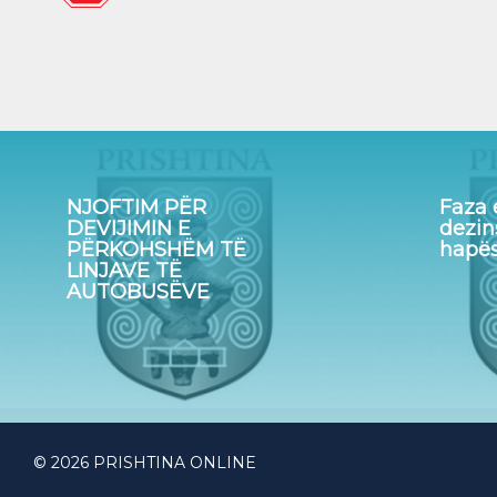
NJOFTIM PËR
Faza 
DEVIJIMIN E
dezin
PËRKOHSHËM TË
hapës
LINJAVE TË
AUTOBUSËVE
© 2026 PRISHTINA ONLINE