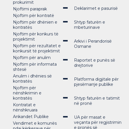
prokurimit
Deklarimet e pasurisë
Njoftimi paraprak
Njoftim për kontratë
Njoftim për dhënien e
Shtyp faturën e
kontratës
mbeturinave
Njoftim për konkurs të
projektimit
Arkivi i Perandorisë
Njoftim për rezultatet e
Osmane
konkursit të projektimit
Njoftim për anulim
Raportet e punës së
Njoftim për informata
drejtorive
shtesë
Anulim i dhënies së
Platforma digjitale për
kontratës
pjesëmarrje publike
Njoftim për
nënshkrimin e
kontratës
Shtyp faturën e tatimit
në pronë
Kontratat e
nënshkruara
Ankandet Publike
UA për masat e
veçanta për regjistrimin
Vendimet e komunës
e pronës së
ndaj kërkesave për