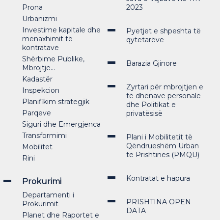
Prona
2023
Urbanizmi
Investime kapitale dhe
Pyetjet e shpeshta të
menaxhimit të
qytetarëve
kontratave
Shërbime Publike,
Barazia Gjinore
Mbrojtje...
Kadastër
Zyrtari për mbrojtjen e
Inspekcion
të dhënave personale
Planifikim strategjik
dhe Politikat e
Parqeve
privatësisë
Siguri dhe Emergjenca
Transformimi
Plani i Mobilitetit të
Qëndrueshëm Urban
Mobilitet
të Prishtinës (PMQU)
Rini
Kontratat e hapura
Prokurimi
Departamenti i
PRISHTINA OPEN
Prokurimit
DATA
Planet dhe Raportet e