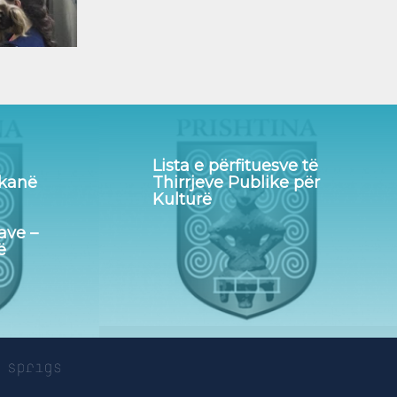
Lista e përfituesve të
 kanë
Thirrjeve Publike për
Kulturë
ave –
ë