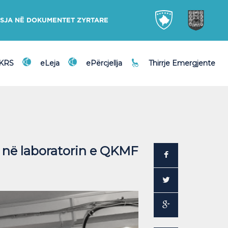
SJA NË DOKUMENTET ZYRTARE
DKRS
eLeja
ePërcjellja
Thirrje Emergjente
e në laboratorin e QKMF