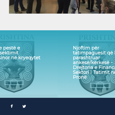
e pestë e
Njoftim për
sektimit
tatimpaguesit që
inor në kryeqytet
parashtruar
ankesë/kërkesë -
Drejtoria e Financ
Sektori i Tatimit n
Pronë