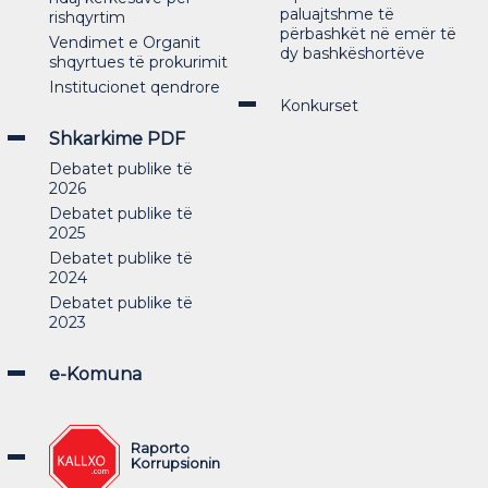
paluajtshme të
rishqyrtim
përbashkët në emër të
Vendimet e Organit
dy bashkëshortëve
shqyrtues të prokurimit
Institucionet qendrore
Konkurset
Shkarkime PDF
Debatet publike të
2026
Debatet publike të
2025
Debatet publike të
2024
Debatet publike të
2023
e-Komuna
Raporto
Korrupsionin