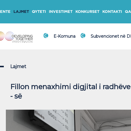
ENTE
LAJMET
QYTETI
INVESTIMET
KONKURSET
KONTAKTI
QA
E-Komuna
Subvencionet në 
Lajmet
Fillon menaxhimi digjital i radhëv
- së