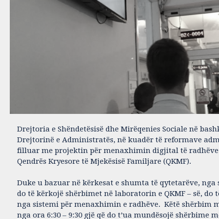
Drejtoria e Shëndetësisë dhe Mirëqenies Sociale në ba
Drejtorinë e Administratës, në kuadër të reformave adm
filluar me projektin për menaxhimin digjital të radhëve
Qendrës Kryesore të Mjekësisë Familjare (QKMF).
Duke u bazuar në kërkesat e shumta të qytetarëve, nga s
do të kërkojë shërbimet në laboratorin e QKMF – së, do t
nga sistemi për menaxhimin e radhëve. Këtë shërbim m
nga ora 6:30 – 9:30 gjë që do t’ua mundësojë shërbime m