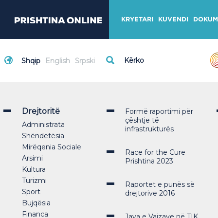
KRYETARI
KUVENDI
DOKUM
Shqip
English
Srpski
Drejtoritë
Formë raportimi për
çështje të
Administrata
infrastrukturës
Shëndetësia
Mirëqenia Sociale
Race for the Cure
Arsimi
Prishtina 2023
Kultura
Turizmi
Raportet e punës së
Sport
drejtorive 2016
Bujqësia
Financa
Java e Vajzave në TIK