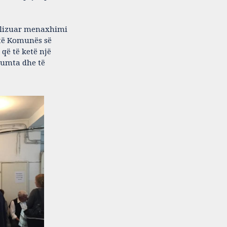
realizuar menaxhimi
 të Komunës së
që të ketë një
shumta dhe të