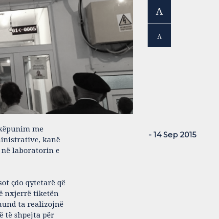
A
A
shkëpunim me
- 14 Sep 2015
inistrative, kanë
 në laboratorin e
ot çdo qytetarë që
ë nxjerrë tiketën
und ta realizojnë
ë të shpejta për