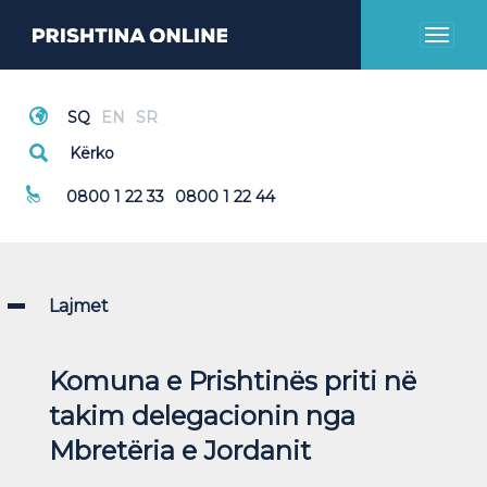
Toggl
naviga
Thirrje Emergjente
0800 1 22 33
0800 1 22 44
Lajmet
Komuna e Prishtinës priti në
takim delegacionin nga
Mbretëria e Jordanit