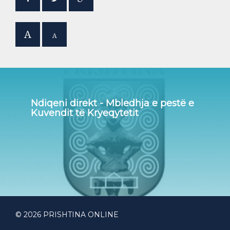
A
A
Ndiqeni direkt - Mbledhja e pestë e
Kuvendit të Kryeqytetit
© 2026 PRISHTINA ONLINE