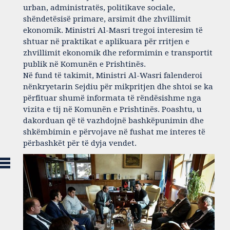
urban, administratës, politikave sociale,
shëndetësisë primare, arsimit dhe zhvillimit
ekonomik. Ministri Al-Masri tregoi interesim të
shtuar në praktikat e aplikuara për rritjen e
zhvillimit ekonomik dhe reformimin e transportit
publik në Komunën e Prishtinës.
Në fund të takimit, Ministri Al-Wasri falenderoi
nënkryetarin Sejdiu për mikpritjen dhe shtoi se ka
përfituar shumë informata të rëndësishme nga
vizita e tij në Komunën e Prishtinës. Poashtu, u
dakorduan që të vazhdojnë bashkëpunimin dhe
shkëmbimin e përvojave në fushat me interes të
përbashkët për të dyja vendet.