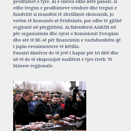
prodhimet e tyre. Ai e cilësoi edhe këtë panair, si
edhe tregun e prodhimeve vendore dhe tregun e
fundvitit si mundësi të zhvillimit ekonomik, jo
vetëm të Komunës së Prishtinës, por edhe të gjithë
regjionit në përgjithësi. Ai falenderoi AARZH-në
për organizimin dhe zyrat e Komisionit Evropian
dhe atë të BE-së për financimin e vazhdueshëm që
i japin evenimenteve të këtilla.
Panairi dimëror do të jetë i hapur për tri ditë dhe
në të do të ekspozojnë mallërat e tyre rreth 70
biznese regjionale.