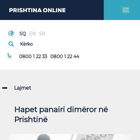
Toggl
naviga
Thirrje Emergjente
0800 1 22 33
0800 1 22 44
Lajmet
Hapet panairi dimëror në
Prishtinë