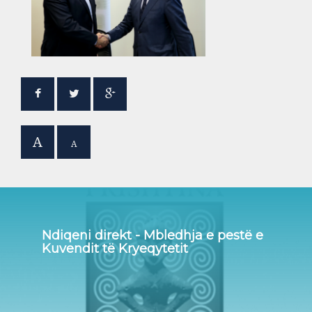
A
A
Ndiqeni direkt - Mbledhja e pestë e
Kuvendit të Kryeqytetit