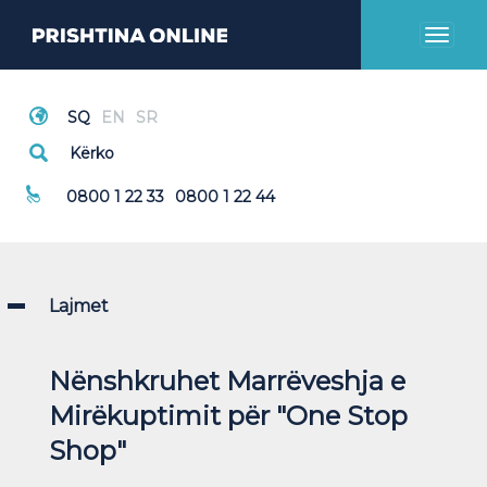
Toggl
naviga
Thirrje Emergjente
0800 1 22 33
0800 1 22 44
Lajmet
Nënshkruhet Marrëveshja e
Mirëkuptimit për "One Stop
Shop"