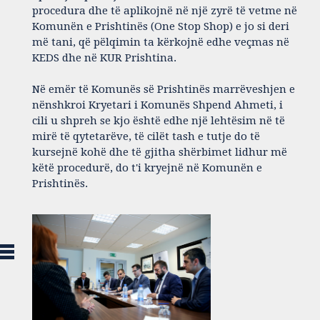
procedura dhe të aplikojnë në një zyrë të vetme në
Komunën e Prishtinës (One Stop Shop) e jo si deri
më tani, që pëlqimin ta kërkojnë edhe veçmas në
KEDS dhe në KUR Prishtina.
Në emër të Komunës së Prishtinës marrëveshjen e
nënshkroi Kryetari i Komunës Shpend Ahmeti, i
cili u shpreh se kjo është edhe një lehtësim në të
mirë të qytetarëve, të cilët tash e tutje do të
kursejnë kohë dhe të gjitha shërbimet lidhur më
këtë procedurë, do t'i kryejnë në Komunën e
Prishtinës.