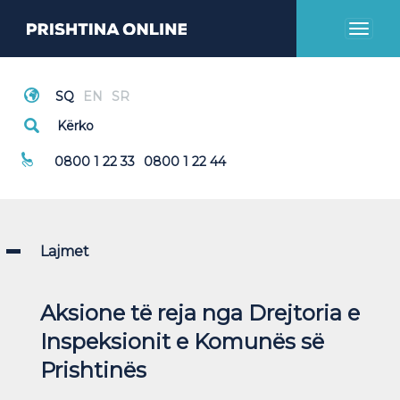
Toggl
naviga
Thirrje Emergjente
0800 1 22 33
0800 1 22 44
Lajmet
Aksione të reja nga Drejtoria e
Inspeksionit e Komunës së
Prishtinës