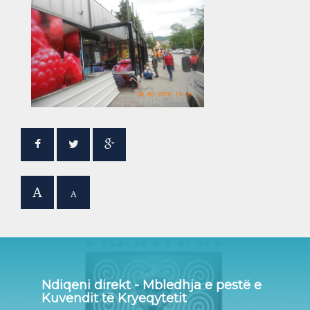
A
A
Ndiqeni direkt - Mbledhja e pestë e
Kuvendit të Kryeqytetit