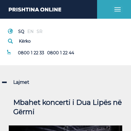
Toggl
naviga
Thirrje Emergjente
0800 1 22 33
0800 1 22 44
Lajmet
Mbahet koncerti i Dua Lipës në
Gërmi