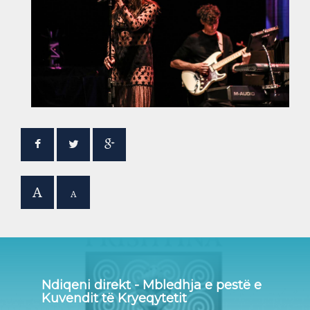
A
A
Ndiqeni direkt - Mbledhja e pestë e
Kuvendit të Kryeqytetit