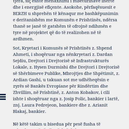
tjera, siç është menaxhimi i mbeturinave inerte
dhe i energjisë efiçente. Asokohe, përfaqësuesit e
BERZH u shprehën të kënaqur me bashkëpunimin
e deritanishëm me Komunën e Prishtinës, ndërsa
thanë se janë të gatshëm të ofrojnë ndihmën e
tyre në projektet që do të realizohen në të
ardhmen.
Sot, K​ryetari i Komunës së Prishtinës z. Shpend
Ahmeti, i shoqëruar nga nënkryetari z. Dardan
Sejdiu, ​D​rejtori i Drejtorisë së Infrastrukturës
Lokale, z. Hysen Durmishi dhe ​D​rejtori i Drejtorisë
së Shërbimeve Publike, Mbrojtjes dhe Shpëtimit, z.
Ardian Gashi, u takuan sot me udhëheqësin e
zyrës së Bankës Evropiane për Rindërtim dhe
Zhvillim, në Prishtinë, z. Anton Kobakov, i cili
ishte i shoqëruar nga z. Josip Polic, bankier i lartë,
znj. Laura Pedrejeon, bankiere dhe z. Arianit
Blakaj, bankier.
Në këtë takim u bisedua për pesë fusha të