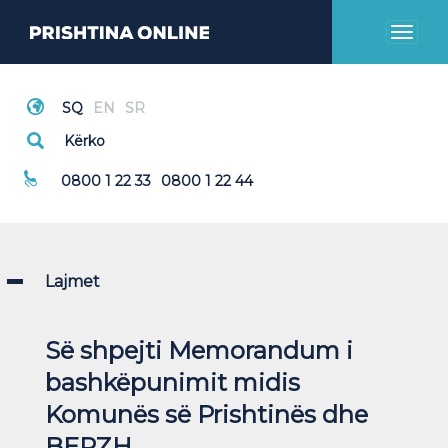
Toggl
naviga
Thirrje Emergjente
0800 1 22 33
0800 1 22 44
Lajmet
Së shpejti Memorandum i
bashkëpunimit midis
Komunës së Prishtinës dhe
BERZH