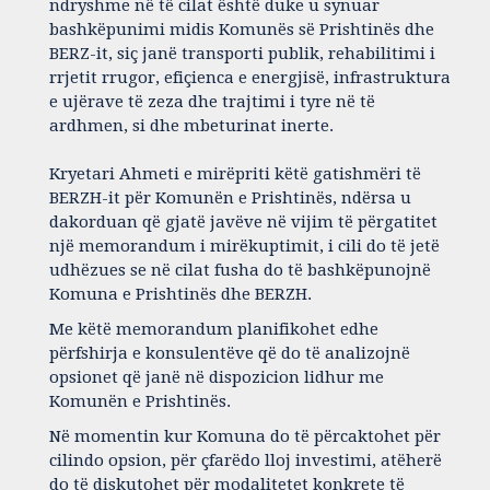
ndryshme në të cilat është duke u synuar
bashkëpunimi midis Komunës së Prishtinës dhe
BERZ-​it, siç janë transporti publik, rehabilitimi i
rrjetit rrugor, efiçienca e energjisë, infrastruktura
e ujërave të zeza dhe trajtimi i tyre në të
ardhmen, si dhe mbeturinat inerte.
Kryetari Ahmeti e mirëpriti këtë gatishmëri të
BERZH-​it për Komunën e Prishtinës, ndërsa u
dakorduan që gjatë javëve në vijim të përgatitet
një memorandum i mirëkuptimit, i cili do të jetë
udhëzues se në cilat fusha do të bashkëpunojnë
Komuna e Prishtinës dhe BERZH.
Me këtë memorandum planifikohet edhe
përfshirja e konsulentëve që do të analizojnë
opsionet që janë në dispozicion lidhur me
Komunën e Prishtinës.
Në momentin kur Komuna do të përcaktohet për
cilindo opsion, për çfarëdo lloj investimi, atëherë
do të diskutohet për modalitetet konkrete të