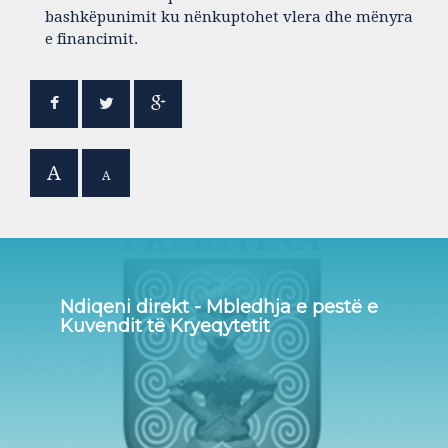
bashkëpunimit ku nënkuptohet vlera dhe mënyra
e financimit.
A
A
Ndiqeni direkt - Mbledhja e pestë e
Kuvendit të Kryeqytetit