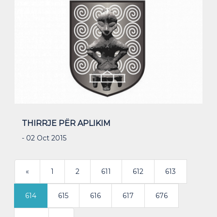
THIRRJE PËR APLIKIM
- 02 Oct 2015
«
1
2
611
612
613
614
615
616
617
676