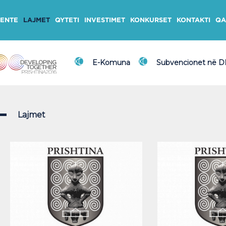
ENTE
LAJMET
QYTETI
INVESTIMET
KONKURSET
KONTAKTI
QA
E-Komuna
Subvencionet në 
Lajmet