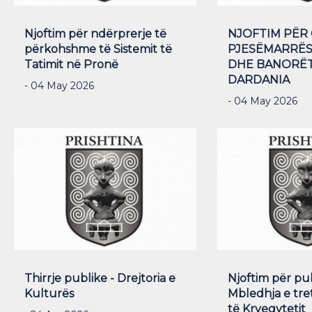
Njoftim për ndërprerje të
NJOFTIM PËR
përkohshme të Sistemit të
PJESËMARRËSI
Tatimit në Pronë
DHE BANORËT
DARDANIA
- 04 May 2026
- 04 May 2026
Thirrje publike - Drejtoria e
Njoftim për pu
Kulturës
Mbledhja e tre
të Kryeqytetit