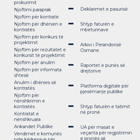
prokurimit
Deklarimet e pasurisë
Njoftimi paraprak
Njoftim për kontratë
Njoftim për dhënien e
Shtyp faturën e
kontratës
mbeturinave
Njoftim për konkurs të
projektimit
Arkivi i Perandorisë
Njoftim për rezultatet e
Osmane
konkursit të projektimit
Njoftim për anulim
Raportet e punës së
Njoftim për informata
drejtorive
shtesë
Anulim i dhënies së
Platforma digjitale për
kontratës
pjesëmarrje publike
Njoftim për
nënshkrimin e
kontratës
Shtyp faturën e tatimit
në pronë
Kontratat e
nënshkruara
Ankandet Publike
UA për masat e
veçanta për regjistrimin
Vendimet e komunës
e pronës së
ndaj kërkesave për