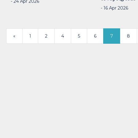
- 24 Apr 2026
- 16 Apr 2026
«
1
2
4
5
6
7
8