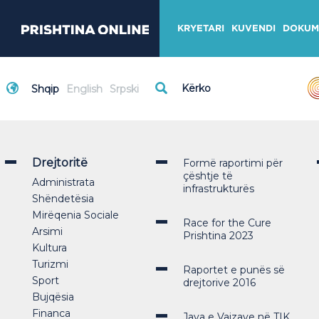
KRYETARI
KUVENDI
DOKUM
Shqip
English
Srpski
Drejtoritë
Formë raportimi për
çështje të
Administrata
infrastrukturës
Shëndetësia
Mirëqenia Sociale
Race for the Cure
Arsimi
Prishtina 2023
Kultura
Turizmi
Raportet e punës së
Sport
drejtorive 2016
Bujqësia
Financa
Java e Vajzave në TIK