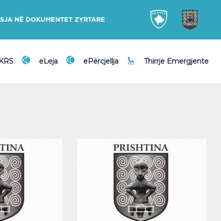
SJA NË DOKUMENTET ZYRTARE
DKRS
eLeja
ePërcjellja
Thirrje Emergjente