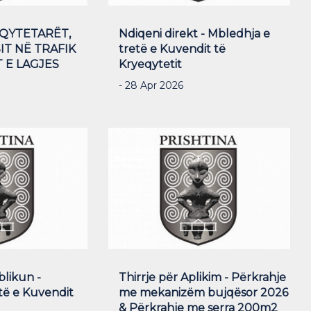
 QYTETARËT,
Ndiqeni direkt - Mbledhja e
T NË TRAFIK
tretë e Kuvendit të
 E LAGJES
Kryeqytetit
- 28 Apr 2026
blikun -
Thirrje për Aplikim - Përkrahje
të e Kuvendit
me mekanizëm bujqësor 2026
& Përkrahje me serra 200m2