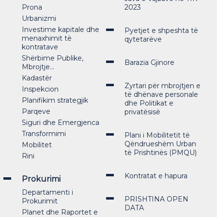
Prona
2023
Urbanizmi
Investime kapitale dhe
Pyetjet e shpeshta të
menaxhimit të
qytetarëve
kontratave
Shërbime Publike,
Barazia Gjinore
Mbrojtje...
Kadastër
Zyrtari për mbrojtjen e
Inspekcion
të dhënave personale
Planifikim strategjik
dhe Politikat e
Parqeve
privatësisë
Siguri dhe Emergjenca
Transformimi
Plani i Mobilitetit të
Qëndrueshëm Urban
Mobilitet
të Prishtinës (PMQU)
Rini
Kontratat e hapura
Prokurimi
Departamenti i
PRISHTINA OPEN
Prokurimit
DATA
Planet dhe Raportet e