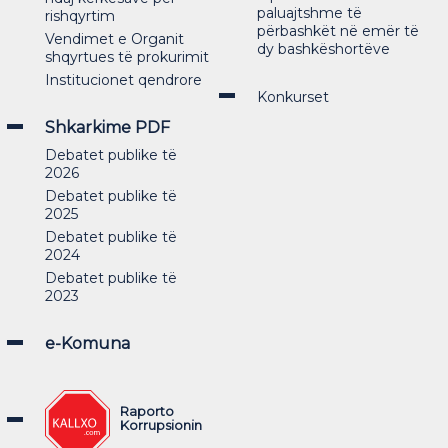
paluajtshme të
rishqyrtim
përbashkët në emër të
Vendimet e Organit
dy bashkëshortëve
shqyrtues të prokurimit
Institucionet qendrore
Konkurset
Shkarkime PDF
Debatet publike të
2026
Debatet publike të
2025
Debatet publike të
2024
Debatet publike të
2023
e-Komuna
Raporto
Korrupsionin