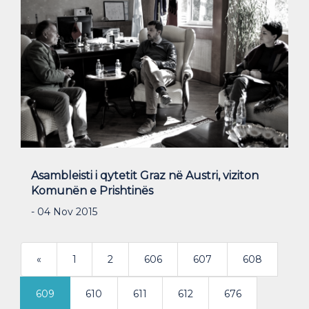
Asambleisti i qytetit Graz në Austri, viziton
Komunën e Prishtinës
- 04 Nov 2015
«
1
2
606
607
608
609
610
611
612
676